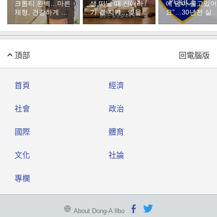
크롭티 완벽…마른
생 떠날 때 신애라
에 앉아 울고있어
체형, 건강하게 유
가 곁 지켜…잊을
요”…30년전 실
지하려면
수 없는 장면”
자였다
頂部
回電腦版
首頁
經濟
社會
政治
國際
體育
文化
社論
專欄
About Dong-A Ilbo