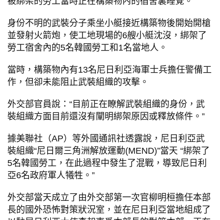
被綁架的勞工當時正在構築物內的宿舍裏睡覺。
身份不明的武裝分子乘坐小艇接近構築物後開始開槍
並發射火箭炮，使工地現場的6艘小艇沈沒，綁架了
勞工宿舍內的5名韓國勞工和1名當地人。
當時，構築物內有13名尼日利亞海軍士兵擔任警備工
作，但卻未能阻止武裝組織的攻擊。
外交部官員說：“目前正在瞭解武裝組織的身份，武
裝組織方面目前還沒有闡明綁架原因或釋放條件。”
據美聯社（AP）等外國通訊社透露說，尼日利亞武
裝組織“尼日爾三角洲解放運動(MEND)”當天 “綁架了
5名韓國勞工，在此過程中發生了混戰，導致尼日利
亞6名政府軍人犧牲。”
外交部當天成立了由外交部第一次官柳明桓擔任本部
長的國外恐怖對策狀況室，並在尼日利亞當地組成了