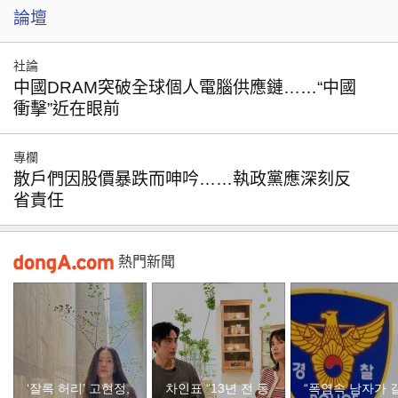
論壇
社論
中國DRAM突破全球個人電腦供應鏈……“中國
衝擊”近在眼前
專欄
散戶們因股價暴跌而呻吟……執政黨應深刻反
省責任
熱門新聞
‘잘록 허리’ 고현정,
차인표 “13년 전 동
“폭염속 남자가 