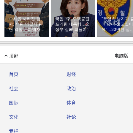
수사권 사라진 검
국힘 “李, 주택공급
“폭염속 남자가 
사, 재판 넘길지 판
포기한 대통령…文
에 앉아 울고있어
단 역할… 피해자
정부 실패 되풀이”
요”…30년전 실
요청땐 면담[형사사
자였다
법 대전환, 미완의
출발/③]
顶部
电脑版
首页
财经
社会
政治
国际
体育
文化
社论
专栏