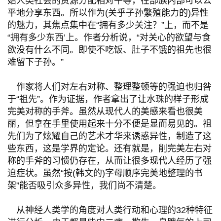
始人类社会的资源分配相对平等，在部族内部可以公
平地分享东西。所以作为(关乎子孙繁殖能力的)异性
的魅力，其焦点集中在“拥有多少关注？”上，而不是
“拥有多少东西’上。作者分析说，“对关心的欲望与食
欲没有什么不同。即使不吃饭、肚子不饿的祖先也很
难留下子孙。”
作家将人们对左右对称、整理整顿等的强迫也归咎
于“祖先”。作为证据，作者拿出了让水珠的样子形成
完美对称的手斧。虽然从现代人的美感来看也很美
丽，但拿在手里使用起来十分不便是显而易见的。祖
先们为了炫耀自己的艺术才华来诱惑异性，制造了这
些东西，这是学界的定论。还有就是，削完美左右对
称的手斧的习惯仍存在，从而让很多现代人经历了强
迫症状。虽然“按(韩文的)字母顺序完美地整理的书
架”能否吸引众多异性，我们尚不清楚。
从神经人类学的角度对人类行动和心理的32种特征