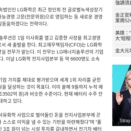
強調須
속법인인 LG화학은 최근 정인희 전 글로벌녹색성장기
金正官
속가능경영 고문(전문위원)으로 영입하는 등 새로운 경영
業周5
로 발돋움하겠다는 전략이다.
美媒：
솔루션은 1일 이사회를 열고 김종현 사장을 최고경영
大‘短
로서 새 출발을 한다. 최고재무책임자(CFO)는 LG화학
金大元
실 전무가 맡는다. 이 전무는 LG에너지솔루션의 기업
다. 이날 LG화학 전지사업본부 등 약 6600명도 소속
업 가치를 제대로 평가받으며 세계 1위 자리를 굳힌
 원을 달성하는 것이 목표다. 이미 올해 9월까지 누적 매
조3502억 원)과 비슷한 수준이다. 현재 배터리 수주 잔
기대하고 있다.
 석유화학 사업으로 벌어들인 돈을 전지사업본부에 끈
Str
스스로 이익을 낼 수 있는 기반을 마련해줬다”며 “홀
 3조 원이 넘는 시설 투자를 감내하면서 전기차 배터