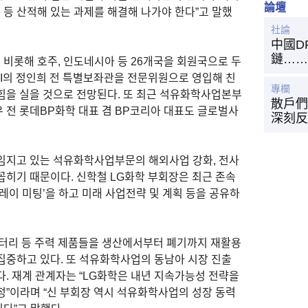
論壇
 등 산적해 있는 과제를 해결해 나가야 한다”고 말했
社論
中國D
鏈……
 비롯해 호주, 인도네시아 등 26개국을 회원국으로 두
GI의 정인희 전 특별보좌관을 전문위원으로 영입해 친
專欄
힘을 실을 것으로 전망된다. 또 최근 석유화학사업본부
散戶們
 전 롯데BP화학 대표 겸 BP코리아 대표도 글로벌사
深刻反
임지고 있는 석유화학사업부문의 해외사업 강화, 전사
꼽히기 때문이다. 신학철 LG화학 부회장은 최근 존속
레이 미팅’을 하고 미래 사업전략 및 계획 등을 공유하
터리 등 주력 제품들을 생산에서부터 폐기까지 재활용
집중하고 있다. 또 석유화학사업의 동남아 시장 진출
. 재계 관계자는 “LG화학은 내년 지속가능성 전략을
정”이라며 “신 부회장 역시 석유화학사업의 성장 동력