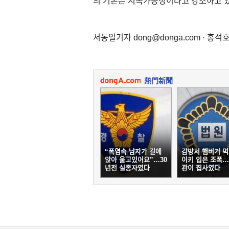
의 기본은 지속가능성이라고 강조하고 있
서동일기자 dong@donga.com · 홍석호기
熱門新聞
“폭염속 남자가 길에
감방서 햄버거 먹
앉아 울고있어요”…30
이키 입은 조폭
년전 실종자였다
관이 집사였다