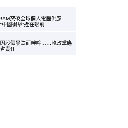
RAM突破全球個人電腦供應
“中國衝擊”近在眼前
因股價暴跌而呻吟……執政黨應
省責任