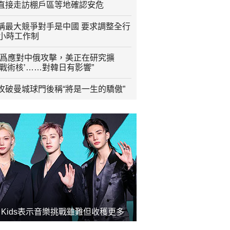
直接走訪棚戶區等地確認安危
稱最大競爭對手是中國 要求調整全行
2小時工作制
“爲應對中俄攻擊，美正在研究擴
程戰術核’……對韓日有影響”
攻破曼城球門後稱“將是一生的驕傲”
ay Kids表示音樂挑戰雖難但收穫更多