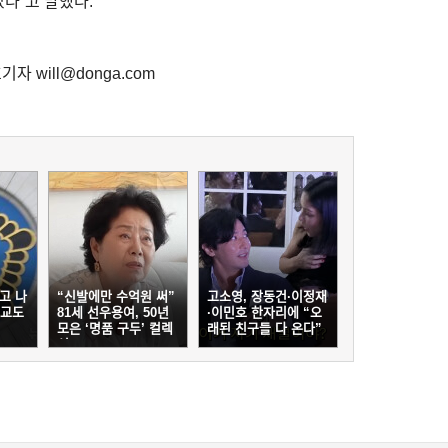
다”고 말했다.
자 will@donga.com
고 나
“신발에만 수억원 써”
고소영, 장동건·이정재
…교도
81세 선우용여, 50년
·이민호 한자리에 “오
모은 ‘명품 구두’ 컬렉
래된 친구들 다 온다”
션