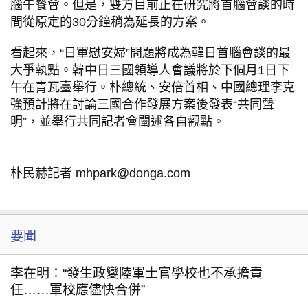
腦午餐會。但是，雙方目前正在研究將首腦會談的時
間從原定的30分鐘稍為延長的方案。
看起來，“日軍慰安婦”問題將成為韓日首腦會談的最
大爭執點。韓中日三國領導人會議將於下個月1日下
午在青瓦臺舉行。朴總統、安倍首相、中國總理李克
強預計將在討論三國合作發展方案後發表“共同聲
明”，並舉行共同記者會闡述各自觀點。
朴民赫記者 mhpark@donga.com
要聞
李在明：“發生政變陸軍士官學校也不承擔責
任……軍校應儘快合併”