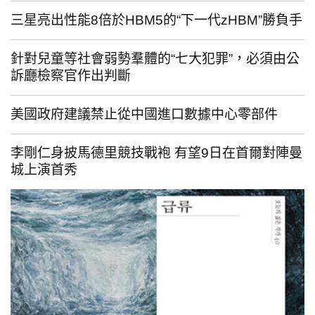
三星亮出性能8倍於HBM5的“下一代zHBM”勝負手
針對兒童等社會弱勢羣體的“七大犯罪”，必須由公
訴廳檢察官作出判斷
美國政府建議禁止從中國進口數據中心零部件
李剛仁身披馬德里競技戰袍 有望9日在首爾對陣曼
城上演首秀