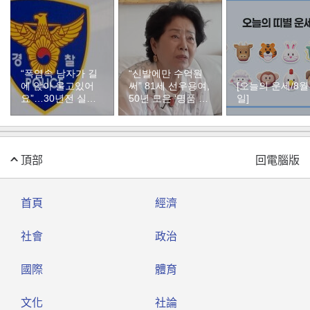
“폭염속 남자가 길
“신발에만 수억원
에 앉아 울고있어
써” 81세 선우용여,
[오늘의 운세/8월
요”…30년전 실종
50년 모은 ‘명품 구
일]
자였다
두’ 컬렉션
頂部
回電腦版
首頁
經濟
社會
政治
國際
體育
文化
社論