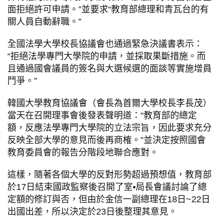
面拒絕許可申請。”並要求“教育部總理和青瓦台的有
關人員自動辭職。”
全國法學大學校長協議會也通過緊急決議書表示：
“拒絕法學專門大學院的申請，並採取果斷措施。而
且通過國會議員的簽名與大選候選的面談等實施增員
鬥爭。”
韓國大學教育協議會（會長為首爾大學校長李長茂）
當天在召開理事會後發表聲明道：“教育部的總定
額，反應法學專門大學院的立法宗旨，因此要求充分
反映全部大學的意見而後再商榷。”並決定按照國會
教育委員會的報告分階段地聯合應對。
這樣，隨著各個大學的反對形勢超過預想值，教育部
於17日結束國政監察後召開了室•局長會議討論了總
定額的修訂與否，但由於金信一副總理在18日~22日
出國出差，所以決定於23日後整理其意見。