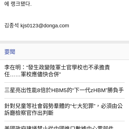
에 랭크됐다.
김종석 kjs0123@donga.com
要聞
李在明：“發生政變陸軍士官學校也不承擔責
任……軍校應儘快合併”
三星亮出性能8倍於HBM5的“下一代zHBM”勝負手
針對兒童等社會弱勢羣體的“七大犯罪”，必須由公
訴廳檢察官作出判斷
美國政府建議禁止從中國進口數據中心零部件