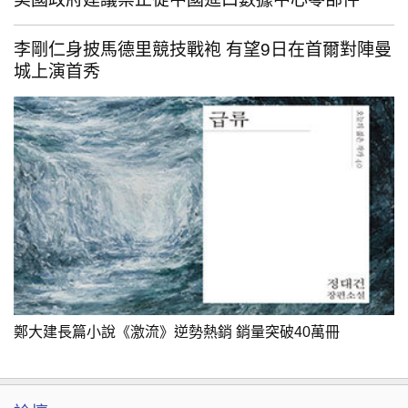
李剛仁身披馬德里競技戰袍 有望9日在首爾對陣曼
城上演首秀
鄭大建長篇小說《激流》逆勢熱銷 銷量突破40萬冊