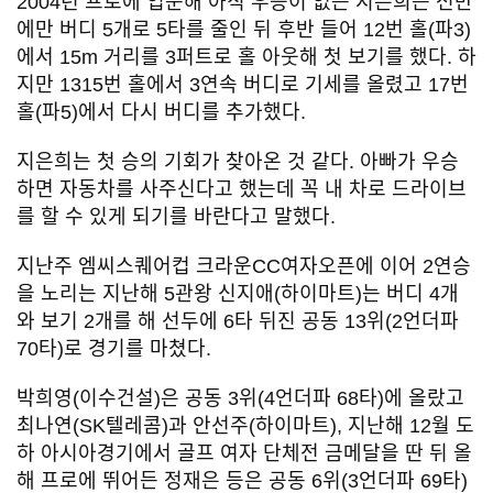
2004년 프로에 입문해 아직 우승이 없는 지은희는 전반
에만 버디 5개로 5타를 줄인 뒤 후반 들어 12번 홀(파3)
에서 15m 거리를 3퍼트로 홀 아웃해 첫 보기를 했다. 하
지만 1315번 홀에서 3연속 버디로 기세를 올렸고 17번
홀(파5)에서 다시 버디를 추가했다.
지은희는 첫 승의 기회가 찾아온 것 같다. 아빠가 우승
하면 자동차를 사주신다고 했는데 꼭 내 차로 드라이브
를 할 수 있게 되기를 바란다고 말했다.
지난주 엠씨스퀘어컵 크라운CC여자오픈에 이어 2연승
을 노리는 지난해 5관왕 신지애(하이마트)는 버디 4개
와 보기 2개를 해 선두에 6타 뒤진 공동 13위(2언더파
70타)로 경기를 마쳤다.
박희영(이수건설)은 공동 3위(4언더파 68타)에 올랐고
최나연(SK텔레콤)과 안선주(하이마트), 지난해 12월 도
하 아시아경기에서 골프 여자 단체전 금메달을 딴 뒤 올
해 프로에 뛰어든 정재은 등은 공동 6위(3언더파 69타)