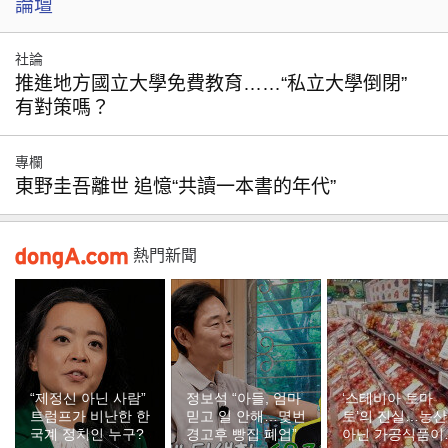
論壇
社論
推進地方國立大學免費教育……“私立大學倒閉”
有對策嗎？
專欄
東野圭吾離世 追憶“共讀一本書的年代”
熱門新聞
“제정신 아닌 사람”
정보석 “아들, 엄마
‘스테비아 토마
트럼프가 비난한 한
믿고 일 안해…몇번
토’의 진실…농
국계 정치인 누구?
경고후 빵집 폐업”
아닌 가공식품이