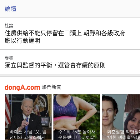
論壇
社論
住房供給不能只停留在口頭上 朝野和各級政府
應以行動證明
專欄
獨立與監督的平衡，選管會存續的原則
熱門新聞
바이든 차남 “父, 암
주 1회 75분 몰아서
회춘실험 억만장
전이돼 고통스럽게
운동했더니…‘뱃살’
‘여친 생리혈’ 냉