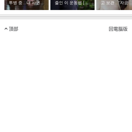
투병 중…내 사면은
줄인 이 운동법 [바
고 보관…“자궁 
불공정했다”
디플랜]
부 궁금해”
頂部
回電腦版
首頁
經濟
社會
政治
國際
體育
文化
社論
專欄
About Dong-A Ilbo
Copyright by donga.com All rights reserved.