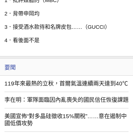
1．批評媒體的（MBC）
2．背帶申岡均
3．接受酒水款待和名牌皮包……（GUCCI）
4．看後面不是
要聞
119年來最熱的立秋，首爾氣溫連續兩天達到40℃
李在明：軍隊面臨因內亂喪失的國民信任恢復課題
美國宣佈“對多晶硅徵收15%關稅”……意在遏制中
國低價攻勢