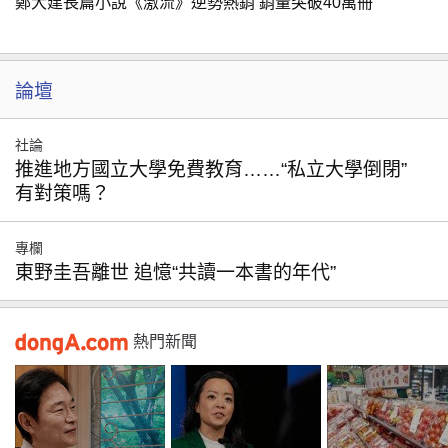
鄭大建長篇小說《激流》逆勢熱銷 銷量突破40萬冊
論壇
社論
推進地方國立大學免費教育……“私立大學倒閉”
有對策嗎？
專欄
東野圭吾離世 追憶“共讀一本書的年代”
熱門新聞