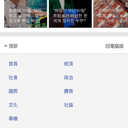
정보석 “아들, 엄마
“제정신 아닌 사람”
‘스테비아 토마
믿고 일 안해…몇번
트럼프가 비난한 한
토’의 진실…농
경고후 빵집 폐업”
국계 정치인 누구?
아닌 가공식품이
다
頂部
回電腦版
首頁
經濟
社會
政治
國際
體育
文化
社論
專欄