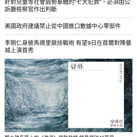
針對兒童等社會弱勢羣體的“七大犯罪”，必須由公
訴廳檢察官作出判斷
美國政府建議禁止從中國進口數據中心零部件
李剛仁身披馬德里競技戰袍 有望9日在首爾對陣曼
城上演首秀