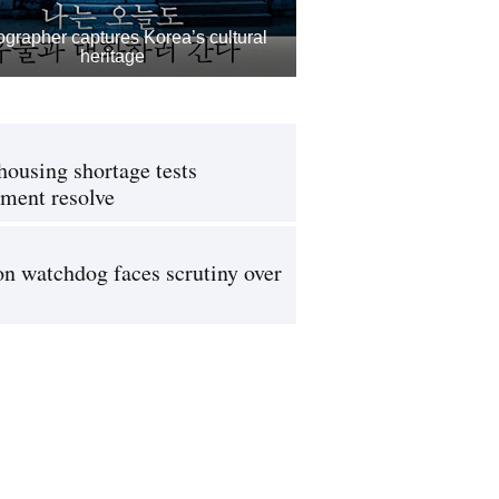
grapher captures Korea’s cultural
heritage
housing shortage tests
ment resolve
on watchdog faces scrutiny over