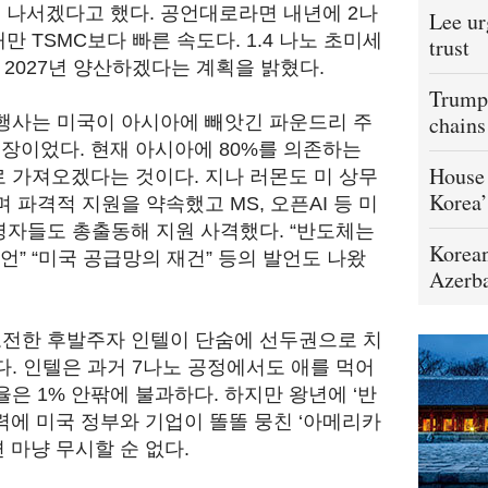
양산에 나서겠다고 했다. 공언대로라면 내년에 2나
Lee ur
 TSMC보다 빠른 속도다. 1.4 나노 초미세
trust
 2027년 양산하겠다는 계획을 밝혔다.
Trump 
chains
 행사는 미국이 아시아에 빼앗긴 파운드리 주
장이었다. 현재 아시아에 80%를 의존하는
House 
 가져오겠다는 것이다. 지나 러몬도 미 상무
Korea’
파격적 지원을 약속했고 MS, 오픈AI 등 미
영자들도 총출동해 지원 사격했다. “반도체는
Korean
언” “미국 공급망의 재건” 등의 발언도 나왔
Azerba
재도전한 후발주자 인텔이 단숨에 선두권으로 치
다. 인텔은 과거 7나노 공정에서도 애를 먹어
은 1% 안팎에 불과하다. 하지만 왕년에 ‘반
력에 미국 정부와 기업이 똘똘 뭉친 ‘아메리카
 마냥 무시할 순 없다.