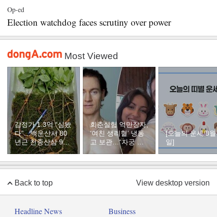
Op-ed
Election watchdog faces scrutiny over power
Most Viewed
감정가 1.3억 “심봤
회춘실험 억만장자,
다”…백운산서 80
‘여친 생리혈’ 냉동
[오늘의 운세/8월
년근 천종산삼 9뿌
고 보관…“자궁 내
일]
리 발견
부 궁금해”
Back to top
View desktop version
Headline News
Business