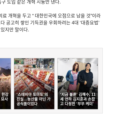
구 도입 같은 개혁 시늉만 낸다.
료 개혁을 두고 “ 대한민국에 오점으로 남을 것”이라
보다 공고히 쌓인 기득권을 우회하려는 4대 ‘대증요법’
 있지만 말이다.
린 한강
‘스테비아 토마토’의
‘지금 불륜’ 김혜수, 11
 묘사
진실…농산물 아닌 가
세 연하 김지훈과 손잡
공식품이었다
고 다정한 ‘부부 케미’