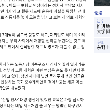
러났다. 이들은 보험료 인상이라는 정치적 부담을 지지
간관리자”라고 했듯 제도에 순응해 과실을 독점한 선배
论坛
으로 진통제를 놓아 오늘을 넘기고 보는 게 의료 개혁의
社论
推进地
大学倒
 7개월이 넘도록 탕핑도 하고, 재취업도 하며 목소리
벌어지는 우리 사회에서 저항할 권리를 누린다는 것도 특
专栏
제도 안에서 질식당한 채로 비명조차 지를 수 없는 청
东野圭
독차지하는 노동시장 이중구조 아래서 양질의 일자리를
 정부의 노동 개혁은 이런 핵심은 손도 못 대면서 주
피하고 있다. 청년 세대에 빚만 물려주게 생긴 연금은
 인상하는 국회 모수개혁안을 걷어차고는 세금 먹는
혁안을 내놓았다.
 ‘산업 전사’ 대량 생산에 맞춰진 교육은 가장 심각하
조정보다는 대입 제도처럼 줄 세우는 방법만 바꾸면서