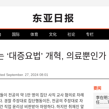
治
国际
体育
文化
社论
专栏
 ‘대증요법’ 개혁, 의료뿐인가
ted September. 27, 2024 08:01
要闻
표들이 전공의 약 1만 명의 집단 사직 교사 혐의로 차례
李在明
다. 경찰 주장대로 집단행동이든, 전공의 주장대로 자
任……
건 직업 윤리상 비판받아 마땅하다. 하지만 취재진 앞