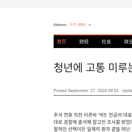
Editions
中文 (簡体)
首页
财经
社会
政
청년에 고통 미루는
Posted September. 27, 2024 08:01
Upda
추석 연휴 직전 이른바 ‘빅5’ 전공의 대
대로 경찰에 출석해 참고인 조사를 받았
발적인 선택이든 일제히 환자 곁을 떠난 