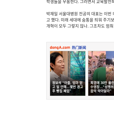
학생들을 우롱한다. 그러면서 교육발전특
박재일 서울대병원 전공의 대표는 이번 의
고 했다. 미래 세대에 숨통을 틔워 주기
개혁이 모두 그렇지 않나. 그조차도 멈춰
热门新闻
정보석 “아들, 엄마 믿
폭염에 30만 몰
고 일 안해…몇번 경고
수영장…“성행위
후 빵집 폐업”
음악 막아달라”