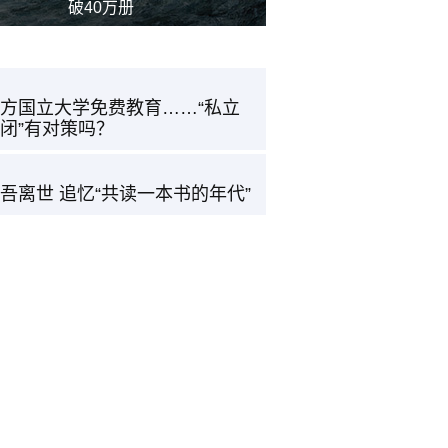
破40万册
方国立大学免费教育……“私立
闭”有对策吗？
吾离世 追忆“共读一本书的年代”