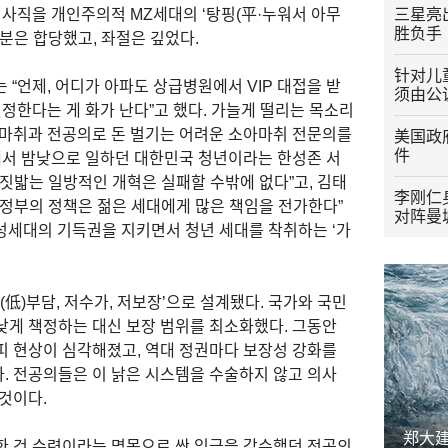
 사직을 개인주의적 MZ세대의 ‘탕핑(平·누워서 아무
三星亮出
胜负手
분은 합당했고, 좌절은 깊었다.
针对儿
 “언제, 어디가 아파도 상급병원에서 VIP 대접을 받
须由公
결정한다는 게 화가 난다”고 했다. 가늘게 떨리는 목소리
 마취과 전공의로 돈 벌기는 어려운 소아마취 전문의를
美国政
件
원에서 밤낮으로 일하던 대한민국 청년이라는 한성존 서
짓밟는 일방적인 개혁은 실패할 수밖에 없다”고, 김태
李刚仁
 정부의 정책은 젊은 세대에게 많은 책임을 전가한다”
对阵曼
 기성세대의 기득권을 지키면서 청년 세대를 착취하는 ‘가
(低)부담, 저수가, 저보장’으로 설계됐다. 국가와 국민
낮게 책정하는 대신 보장 범위를 최소화했다. 그동안
피 현상이 심각해졌고, 역대 정권마다 보장성 강화를
. 전공의들은 이 낡은 시스템을 수술하지 않고 의사
것이다.
郑大
한 건 수련이라는 명목으로 싼 임금을 감수했던 전공의