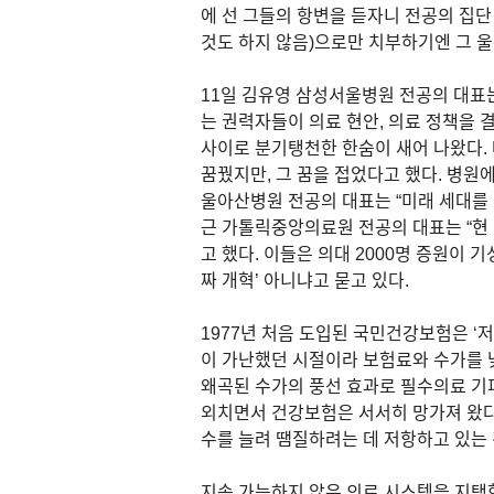
에 선 그들의 항변을 듣자니 전공의 집단
것도 하지 않음)으로만 치부하기엔 그 울
11일 김유영 삼성서울병원 전공의 대표는
는 권력자들이 의료 현안, 의료 정책을 
사이로 분기탱천한 한숨이 새어 나왔다.
꿈꿨지만, 그 꿈을 접었다고 했다. 병
울아산병원 전공의 대표는 “미래 세대를 
근 가톨릭중앙의료원 전공의 대표는 “현
고 했다. 이들은 의대 2000명 증원이
짜 개혁’ 아니냐고 묻고 있다.
1977년 처음 도입된 국민건강보험은 ‘저
이 가난했던 시절이라 보험료와 수가를 
왜곡된 수가의 풍선 효과로 필수의료 기
외치면서 건강보험은 서서히 망가져 왔다
수를 늘려 땜질하려는 데 저항하고 있는 
지속 가능하지 않은 의료 시스템을 지탱