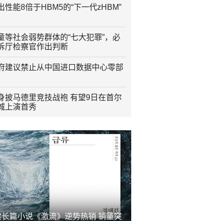
性能8倍于HBM5的“下一代zHBM”
童等社会弱势群体的“七大犯罪”，必
诉厅检察官作出判断
府建议禁止从中国进口数据中心零部
身披马德里竞技战袍 有望9日在首尔
城上演首秀
建长篇小说《激流》逆势热销 销量突