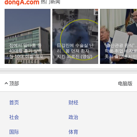
热门新闻
집에서 말다툼 중
日강진에 수술실 난
“출산관광 종식”
40대母 흉기 살해
리…몸 던져 환자
학생-취업 비자
한 10대 아들 체포
지킨 의료진 (영상)
美서 출산땐 시
제한
顶部
电脑版
首页
财经
社会
政治
国际
体育