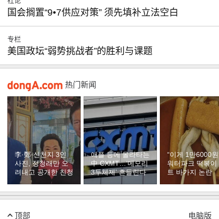
社论
国会搁置“9•7供应对策” 须先填补立法空白
专栏
美国政坛“弱势挑战者”的胜利与课题
热门新闻
李·鄭·신천지 3인
애플 등에 올라타는
“이게 1만6000원
사진, 정청래만 오
中 CXMT…‘메모리
워터파크 떡볶이
려내고 공개한 친청
3두체제’ 흔들린다
트 바가지 논란
顶部
电脑版