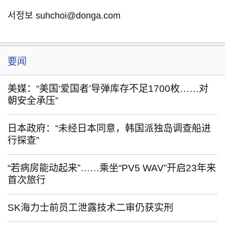
서정보 suhchoi@donga.com
要闻
美媒：“美国‘爱国者’导弹库存不足1700枚……对
朝安全承压”
日本政府：“未经日本同意，韩国派独岛调查船进
行探查”
“若病房能动起来”……乘坐“PV5 WAV”开启23年来
首次旅行
SK海力士前员工泄露技术二审仍获实刑