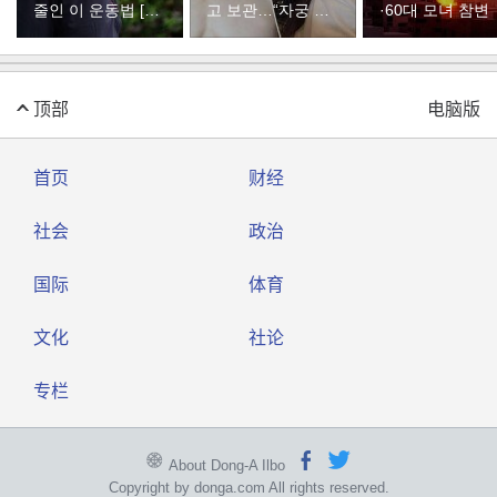
줄인 이 운동법 [바
고 보관…“자궁 내
·60대 모녀 참변
디플랜]
부 궁금해”
顶部
电脑版
首页
财经
社会
政治
国际
体育
文化
社论
专栏
About Dong-A Ilbo
Copyright by donga.com All rights reserved.