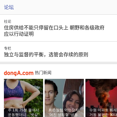
论坛
社论
住房供给不能只停留在口头上 朝野和各级政府
应以行动证明
专栏
独立与监督的平衡，选管会存续的原则
热门新闻
주 1회 75분 몰아서
회춘실험 억만장자,
수원 아파트 화
운동했더니…‘뱃살’
‘여친 생리혈’ 냉동
거동 불편한 90