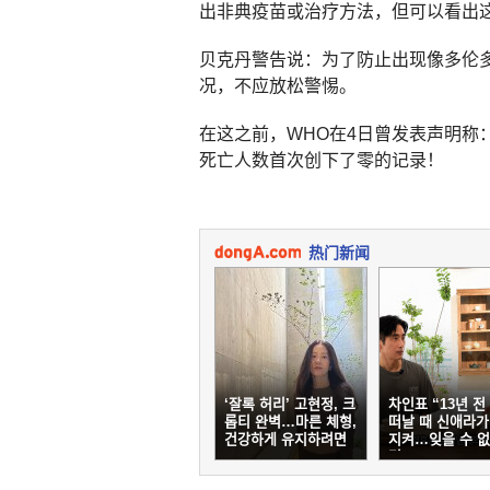
出非典疫苗或治疗方法，但可以看出这
贝克丹警告说：为了防止出现像多伦
况，不应放松警惕。
在这之前，WHO在4日曾发表声明称
死亡人数首次创下了零的记录！
热门新闻
‘잘록 허리’ 고현정, 크
차인표 “13년 전
롭티 완벽…마른 체형,
떠날 때 신애라가
건강하게 유지하려면
지켜…잊을 수 없
면”