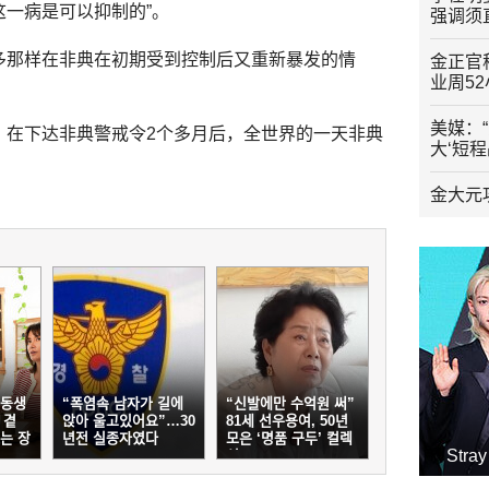
一病是可以抑制的”。
强调须
多那样在非典在初期受到控制后又重新暴发的情
金正官
业周5
美媒：
：在下达非典警戒令2个多月后，全世界的一天非典
大‘短
金大元
 동생
“폭염속 남자가 길에
“신발에만 수억원 써”
 곁
앉아 울고있어요”…30
81세 선우용여, 50년
는 장
년전 실종자였다
모은 ‘명품 구두’ 컬렉
Str
션