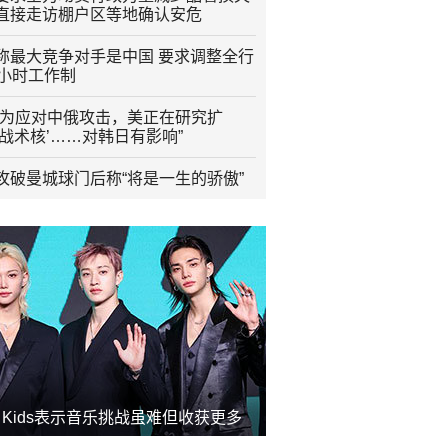
直接走访棚户区等地确认安危
称最大竞争对手是中国 要求调整全行
2小时工作制
“为应对中俄攻击，美正在研究扩
程战术核’……对韩日有影响”
攻破曼城球门后称“将是一生的骄傲”
ay Kids表示音乐挑战虽难但收获更多