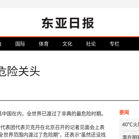
治
国际
体育
文化
社论
专栏
危险关头
要闻
括中国在内，全世界已渡过了非典的最危险时期。
40℃
国代表团代表贝克丹在北京召开的记者见面会上表
全世界范围内渡过了危险期”，还表示“虽然还没找
李在明