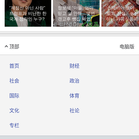
“제정신 아닌 사람”
정보석 “아들, 엄마
‘스테비아 토마
트럼프가 비난한 한
믿고 일 안해…몇번
토’의 진실…농
국계 정치인 누구?
경고후 빵집 폐업”
아닌 가공식품이
다
顶部
电脑版
首页
财经
社会
政治
国际
体育
文化
社论
专栏