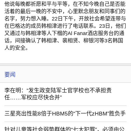
他说每晚都祈愿和平与平等，在不知今晚自己是否能
活着的最后一晚的不安中，心里默念朋友和同事们的
名字，努力想入睡。22日下午，开放社会希望连带与
在巴格达的成员韩相津进行了电话联系。23日，他们
又通过与韩相津等人下榻的Al Fanar酒店服务台的通
话，间接确认了韩相津、裴相贤、柳银河等3名韩国
人的安全。
要闻
李在明：“发生政变陆军士官学校也不承担责
任……军校应尽快合并”
三星亮出性能8倍于HBM5的“下一代zHBM”胜负手
针对儿童等社会弱势群体的“七大犯罪”，必须由公