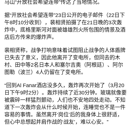
马山“开放社会希望连带”传达了当地情况。
据“开放社会希望连带”23日公开的电子邮件（22日下
午8时10分收到），裴相贤拍摄了在21日晚的3次轰
炸中，底格里斯河对面被雄雄烈火所包围的情景及酒
店后方传来的爆炸声。
裴相贤称，战争打响意味着试图阻止战争的人体盾牌
已失去了意义，因此他离开了变电所，但同去的木
村、田中等2名日本人和塞尔吉奥（阿根廷）、阿尔
图勒（波兰）4人仍留在了变电所。
“回到Al Fanar酒店没多久，轰炸再次开始了（3月20
日下午9时2分）。轰炸持续了近30分钟。玻璃就像要
被震碎一样猛烈颤动，人们也不安地四处走动。不知
道下一次轰炸会从什么时候开始，连睡觉也不是一件
容易的事情。虽然离开‘岗位’后的我身体上很舒适，
但心中总想起并肩作战的‘战友’，难以心安。”