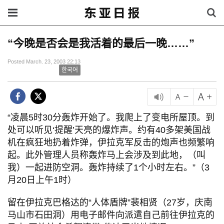
“今晚是否会是我活着的最后一晚……”
Posted March. 23, 2003 22:13
한국어
“凌晨5时30分轰炸开始了。我爬上了变电所屋顶。到
处可以听见‘提醒’天亮的爆炸声。约有40多架美国战
机在疯狂地扔着炸弹，伊拉克军反击的炮声也频繁响
起。此外管理人员称轰炸马上会涉及到此地，（叫
我）一起进防空洞。轰炸持续了1个小时左右。”（3
月20日上午1时）
留在伊拉克巴格达的“人体盾牌”裴相贤（27岁，庆南
马山市石田洞）用电子邮件向派遣自己前往伊拉克的