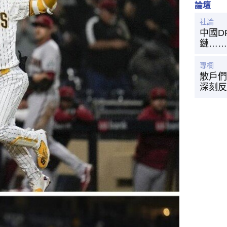
論壇
社論
中國D
鏈……
專欄
散戶們
深刻反