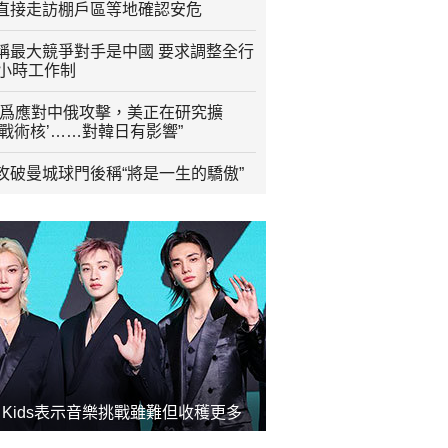
直接走訪棚戶區等地確認安危
稱最大競爭對手是中國 要求調整全行
2小時工作制
“爲應對中俄攻擊，美正在研究擴
程戰術核’……對韓日有影響”
攻破曼城球門後稱“將是一生的驕傲”
ay Kids表示音樂挑戰雖難但收穫更多