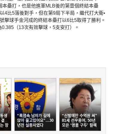
個本壘打，也是他進軍MLB後的第壹個終結本壘
以4比5落後對手，但在第9局下半局，繼代打大衛•
號擊球手金河成的終結本壘打以6比5取得了勝利。
.385（13次有效擊球，5支安打）。
 동생
“폭염속 남자가 길에
“신발에만 수억원 써”
 곁
앉아 울고있어요”…30
81세 선우용여, 50년
는 장
년전 실종자였다
모은 ‘명품 구두’ 컬렉
션