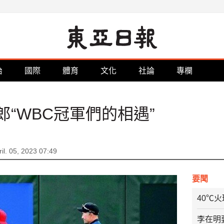
治
國際
體育
文化
社論
專欄
“WBC冠軍們的相遇”
il. 05, 2023 07:49
要聞
40℃
李在明