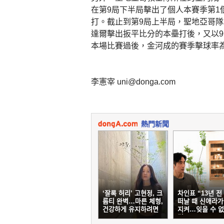
在第9局下半局擊出了個人本賽季第1
打。截止到第9局上半局，聖地亞哥隊
達爾擊出扳平比分的本壘打後，又以9
本場比賽過後，金河成的賽季擊球率為0
李憲宰 uni@donga.com
熱門新聞
‘잘록 허리’ 고현정, 크
차인표 “13년 전
롭티 완벽…마른 체형,
떠날 때 신애라가
건강하게 유지하려면
지켜…잊을 수 없
면”