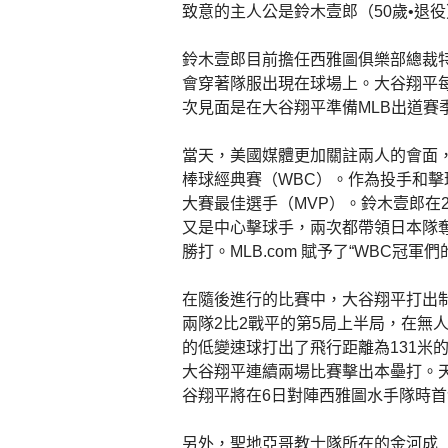
致意的主人公是鈴木壹郎（50歲•退
鈴木壹郎目前擔任西雅圖俱樂部總裁
會穿著隊服出現在球場上。大谷翔平
次見面是在大谷翔平準備MLB出道賽季
當天，美國媒體更加關註兩人的會面
棒球經典賽（WBC）。作為投手和
大賽最佳選手（MVP）。鈴木壹郎在2
又是中心擊球手，兩次都帶領日本隊奪
勝打。MLB.com 賦予了“WBC冠軍
在隨後進行的比賽中，大谷翔平打出
兩隊2比2戰平的第5局上半局，在無
的低變速球打出了飛行距離為131米
大谷翔平連續兩場比賽擊出本壘打。天
谷翔平將在6日對陣西雅圖水手隊時
另外，聖地亞哥教士隊所在的金河成（