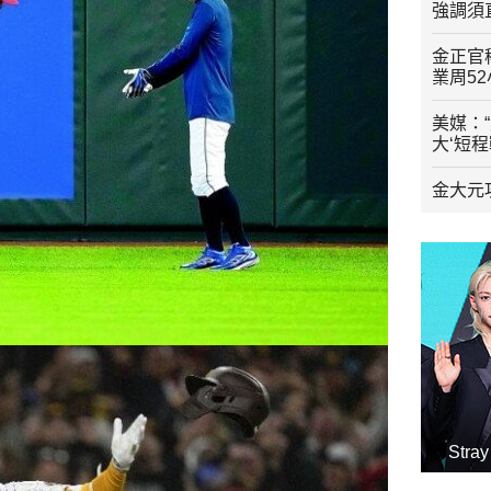
強調須
金正官
業周5
美媒：
大‘短
金大元
Str