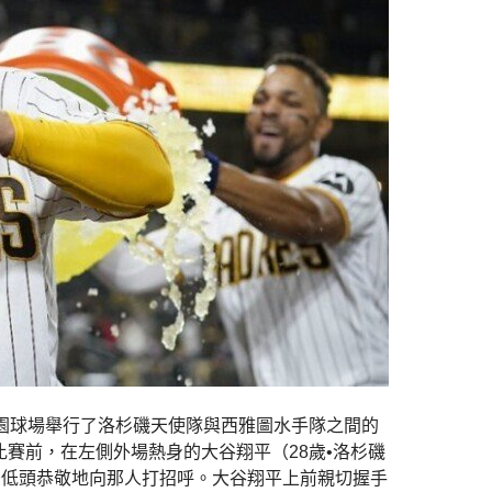
公園球場舉行了洛杉磯天使隊與西雅圖水手隊之間的
比賽前，在左側外場熱身的大谷翔平（28歲•洛杉磯
後低頭恭敬地向那人打招呼。大谷翔平上前親切握手