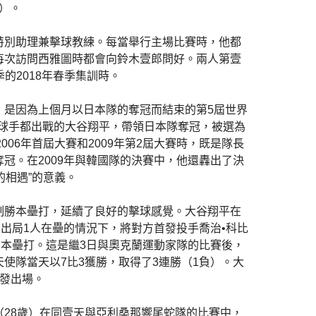
役）。
特別助理兼擊球教練。每當舉行主場比賽時，他都
每次訪問西雅圖時都會向鈴木壹郎問好。兩人第壹
的2018年春季集訓時。
，是因為上個月以日本隊的奪冠而結束的第5屆世界
擊球手都出戰的大谷翔平，帶領日本隊奪冠，被選為
006年首屆大賽和2009年第2屆大賽時，既是隊長
冠。在2009年與韓國隊的決賽中，他還轟出了決
們的相遇”的意義。
制勝本壘打，延續了良好的擊球感覺。大谷翔平在
人出局1人在壘的情況下，將對方首發投手喬治•科比
的本壘打。這是繼3日與奧克蘭運動家隊的比賽後，
使隊當天以7比3獲勝，取得了3連勝（1負）。大
首發出場。
28歲）在同壹天與亞利桑那響尾蛇隊的比賽中，