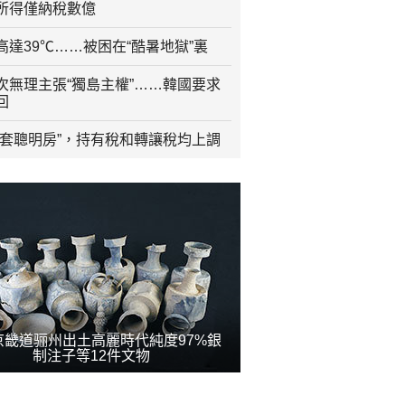
所得僅納稅數億
高達39℃……被困在“酷暑地獄”裏
次無理主張“獨島主權”……韓國要求
回
壹套聰明房”，持有稅和轉讓稅均上調
京畿道骊州出土高麗時代純度97%銀
制注子等12件文物