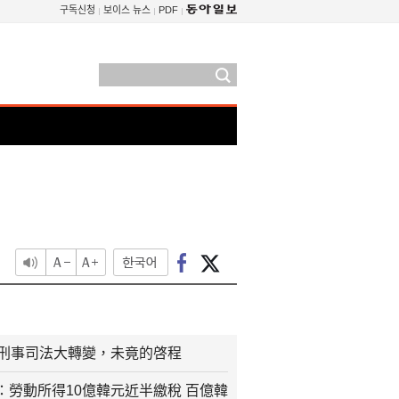
구독신청
보이스 뉴스
PDF
來刑事司法大轉變，未竟的啓程
：勞動所得10億韓元近半繳稅 百億韓