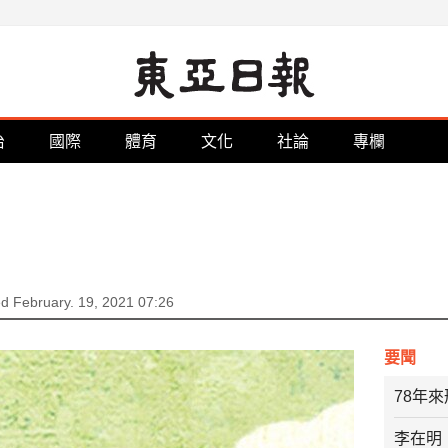
治
國際
體育
文化
社論
專欄
d February. 19, 2021 07:26
要聞
78年
李在明