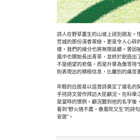
詩人在野草叢生的山坡上送別朋友。
荒城的那份清香翠綠，更是令人心碎
樣，我們的緣分也將無限延續。曾因
風中也開始長出青草，並終於創造出
不是絕望的悲傷，而是升華為像等待“
則表現出的積極信息，比離別的痛苦
年輕的白居易以這首詩奠定了揚名的
手持詩文習作拜訪大臣顧況。在科舉
是當時的慣例。顧況聽到他的名字後
看到“野火燒不盡，春風吹又生”的詩
安居”。