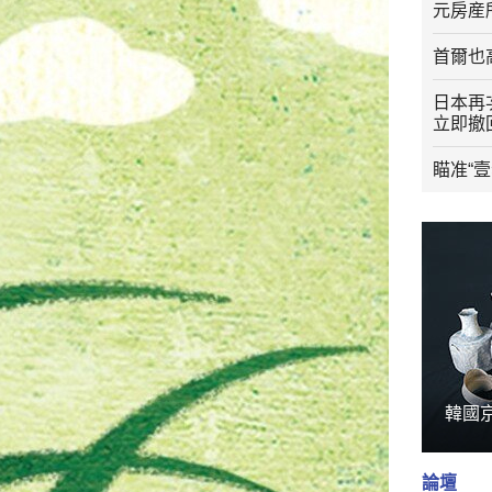
元房産
首爾也
日本再
立即撤
瞄准“
韓國
論壇