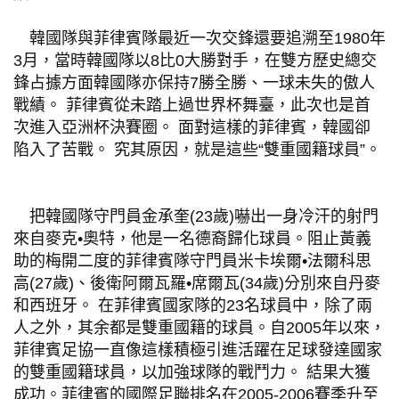
韓國隊與菲律賓隊最近一次交鋒還要追溯至1980年
3月，當時韓國隊以8比0大勝對手，在雙方歷史總交
鋒占據方面韓國隊亦保持7勝全勝、一球未失的傲人
戰績。 菲律賓從未踏上過世界杯舞臺，此次也是首
次進入亞洲杯決賽圈。 面對這樣的菲律賓，韓國卻
陷入了苦戰。 究其原因，就是這些“雙重國籍球員”。
把韓國隊守門員金承奎(23歲)嚇出一身冷汗的射門
來自麥克•奧特，他是一名德裔歸化球員。阻止黃義
助的梅開二度的菲律賓隊守門員米卡埃爾•法爾科思
高(27歲)、後衛阿爾瓦羅•席爾瓦(34歲)分別來自丹麥
和西班牙。 在菲律賓國家隊的23名球員中，除了兩
人之外，其余都是雙重國籍的球員。自2005年以來，
菲律賓足協一直像這樣積極引進活躍在足球發達國家
的雙重國籍球員，以加強球隊的戰鬥力。 結果大獲
成功。菲律賓的國際足聯排名在2005-2006賽季升至