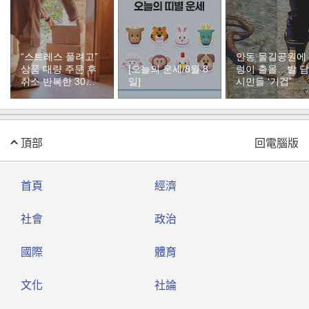
“스트레스 풀려고”
안동 물길공원에
상품 대량 주문 후
[오늘의 운세/8월 8
렁이 출몰…발 
취소 반복한 30대
일]
시민들 ‘기겁’
여성
頂部
回電腦版
首頁
經濟
社會
政治
國際
體育
文化
社論