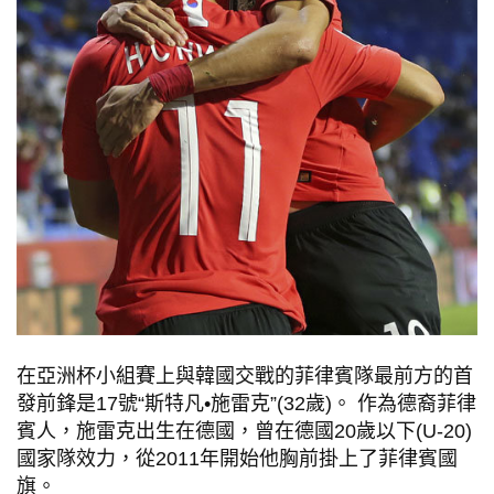
在亞洲杯小組賽上與韓國交戰的菲律賓隊最前方的首
發前鋒是17號“斯特凡•施雷克”(32歲)。 作為德裔菲律
賓人，施雷克出生在德國，曾在德國20歲以下(U-20)
國家隊效力，從2011年開始他胸前掛上了菲律賓國
旗。