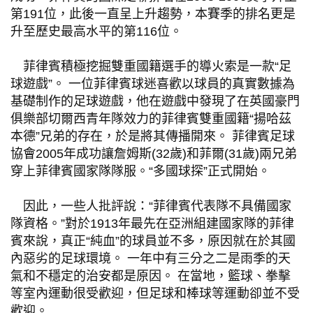
第191位，此後一直呈上升趨勢，本賽季的排名更是
升至歷史最高水平的第116位。
菲律賓積極挖掘雙重國籍選手的導火索是一款“足
球遊戲”。 一位菲律賓球迷喜歡以球員的真實數據為
基礎制作的足球遊戲，他在遊戲中發現了在英國豪門
俱樂部切爾西青年隊效力的菲律賓雙重國籍“揚哈茲
本德”兄弟的存在，於是將其傳播開來。 菲律賓足球
協會2005年成功讓詹姆斯(32歲)和菲爾(31歲)兩兄弟
穿上菲律賓國家隊隊服。“多國球探”正式開始。
因此，一些人批評說：“菲律賓代表隊不具備國家
隊資格。”對於1913年最先在亞洲組建國家隊的菲律
賓來說，真正“純血”的球員並不多，原因就在於其國
內惡劣的足球環境。 一年中有三分之二是雨季的天
氣和不穩定的治安都是原因。 在當地，籃球、拳擊
等室內運動很受歡迎，但足球和棒球等運動卻並不受
歡迎。