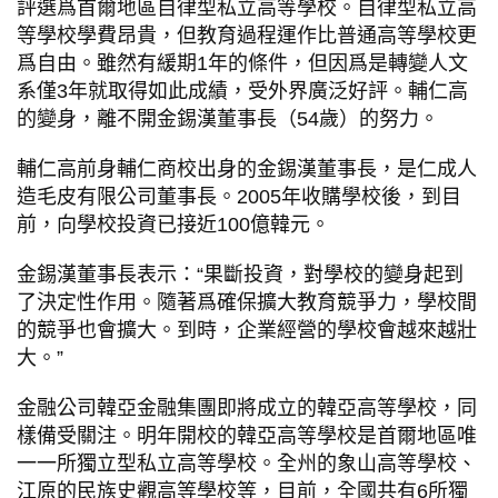
評選爲首爾地區自律型私立高等學校。自律型私立高
等學校學費昂貴，但教育過程運作比普通高等學校更
爲自由。雖然有緩期1年的條件，但因爲是轉變人文
系僅3年就取得如此成績，受外界廣泛好評。輔仁高
的變身，離不開金錫漢董事長（54歲）的努力。
輔仁高前身輔仁商校出身的金錫漢董事長，是仁成人
造毛皮有限公司董事長。2005年收購學校後，到目
前，向學校投資已接近100億韓元。
金錫漢董事長表示：“果斷投資，對學校的變身起到
了決定性作用。隨著爲確保擴大教育競爭力，學校間
的競爭也會擴大。到時，企業經營的學校會越來越壯
大。”
金融公司韓亞金融集團即將成立的韓亞高等學校，同
樣備受關注。明年開校的韓亞高等學校是首爾地區唯
一一所獨立型私立高等學校。全州的象山高等學校、
江原的民族史觀高等學校等，目前，全國共有6所獨