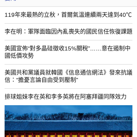
119年來最熱的立秋，首爾氣溫連續兩天達到40℃
李在明：軍隊面臨因內亂喪失的國民信任恢復課題
美國宣佈“對多晶硅徵收15%關稅”……意在遏制中
國低價攻勢
美國共和黨議員就韓國《信息通信網法》發來抗議
信：“擔憂言論自由受到壓制”
排球姐妹李在英和李多英將在阿塞拜疆同隊效力