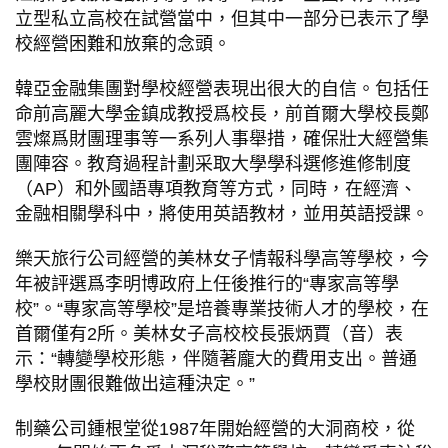
立型私立高校在試營當中，但其中一部分已表示了學
校經營困難和放棄的念頭。
韓亞金融集團對學校經營表現出很大的自信。包括任
命前高麗大學金鎮成教授爲校長，前首爾大學校長鄭
雲燦爲財團理事等一系列人事舉措，確保壯大經營集
團陣容。教育過程計劃采取大學學科選修進修制度
（AP）和外國語專項教育等方式，同時，在經濟、
金融相關學科中，將使用英語教材，並用英語授課。
樂天旅行公司經營的美林女子情報科學高等學校，今
年被評選爲李明博政府上任後推行的“專家高等學
校”。“專家高等學校”是培養專業技術人才的學校，在
首爾僅有2所。美林女子高校校長張炳賈（音）表
示：“轉變學校形態，伴隨著龐大的費用支出。普通
學校財團很難做出這種決定。”
制藥公司鍾根堂從1987年開始經營的大洞商校，從