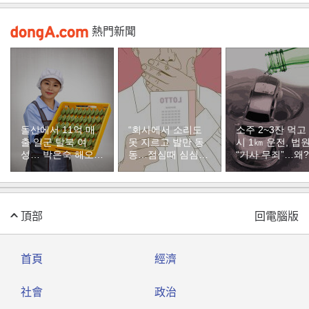
熱門新聞
돌산에서 11억 매
“회사에서 소리도
소주 2~3잔 먹고
출 일군 탈북 여
못 지르고 발만 동
시 1㎞ 운전, 법
성… 박은숙 해오름
동…점심때 심심해
“기사 무죄”…왜?
푸드 대표의 인생
서 산 복권이 1등”
[주성하의 북에서
온 이웃]
頂部
回電腦版
首頁
經濟
社會
政治