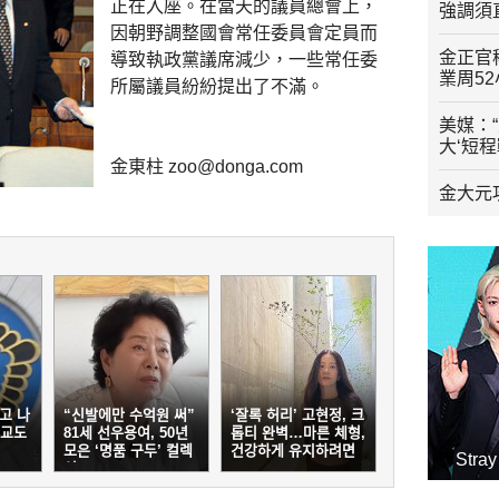
正在入座。在當天的議員總會上，
強調須
因朝野調整國會常任委員會定員而
金正官
導致執政黨議席減少，一些常任委
業周5
所屬議員紛紛提出了不滿。
美媒：
大‘短
金東柱 zoo@donga.com
金大元
고 나
“신발에만 수억원 써”
‘잘록 허리’ 고현정, 크
…교도
81세 선우용여, 50년
롭티 완벽…마른 체형,
모은 ‘명품 구두’ 컬렉
건강하게 유지하려면
Str
션