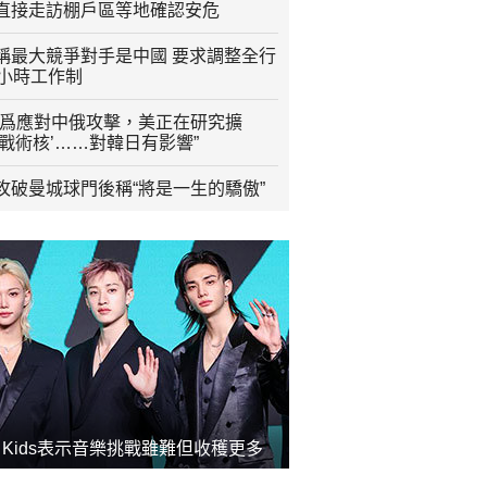
直接走訪棚戶區等地確認安危
稱最大競爭對手是中國 要求調整全行
2小時工作制
“爲應對中俄攻擊，美正在研究擴
程戰術核’……對韓日有影響”
攻破曼城球門後稱“將是一生的驕傲”
ay Kids表示音樂挑戰雖難但收穫更多