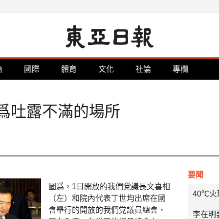
治
國際
體育
文化
社論
專欄
爲吐露不滿的場所
要聞
圖爲，1日開放的我們党議長文喜相
40℃
（左）和院內代表丁世均出席在國
會舉行的開放的我們党議員總會，
李在明