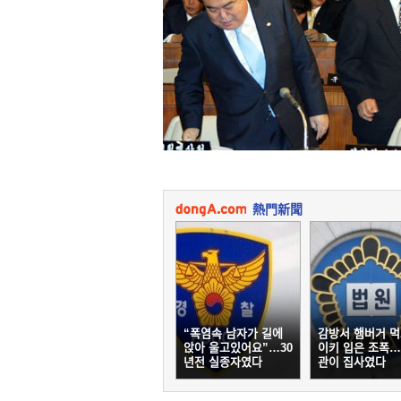
熱門新聞
“폭염속 남자가 길에
감방서 햄버거 먹
앉아 울고있어요”…30
이키 입은 조폭
년전 실종자였다
관이 집사였다