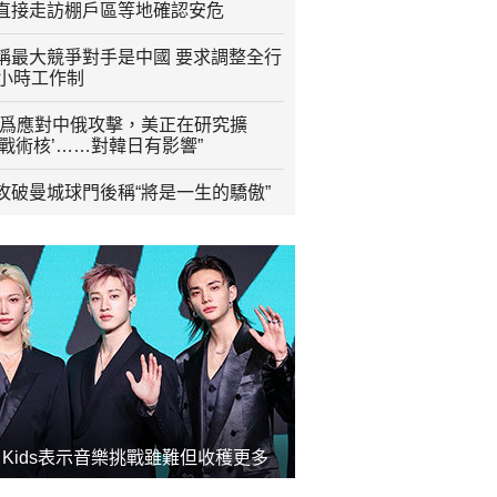
直接走訪棚戶區等地確認安危
稱最大競爭對手是中國 要求調整全行
2小時工作制
“爲應對中俄攻擊，美正在研究擴
程戰術核’……對韓日有影響”
攻破曼城球門後稱“將是一生的驕傲”
ay Kids表示音樂挑戰雖難但收穫更多