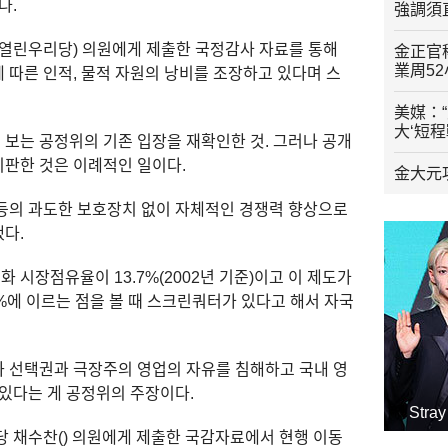
다.
強調須
(열린우리당) 의원에게 제출한 국정감사 자료를 통해
金正官
業周5
 따른 인적, 물적 자원의 낭비를 조장하고 있다며 스
美媒：
大‘短
보는 공정위의 기존 입장을 재확인한 것. 그러나 공개
판한 것은 이례적인 일이다.
金大元
등의 과도한 보호장치 없이 자체적인 경쟁력 향상으로
다.
시장점유율이 13.7%(2002년 기준)이고 이 제도가
%에 이르는 점을 볼 때 스크린쿼터가 있다고 해서 자국
 선택권과 극장주의 영업의 자유를 침해하고 국내 영
 있다는 게 공정위의 주장이다.
Str
당 채수찬() 의원에게 제출한 국감자료에서 현행 이동