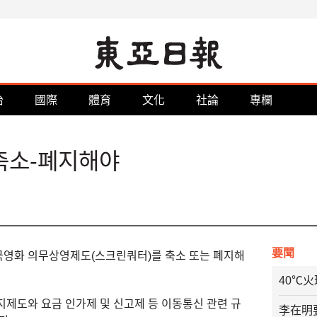
治
國際
體育
文化
社論
專欄
축소-폐지해야
要聞
국영화 의무상영제도(스크린쿼터)를 축소 또는 폐지해
40℃
지제도와 요금 인가제 및 신고제 등 이동통신 관련 규
李在明