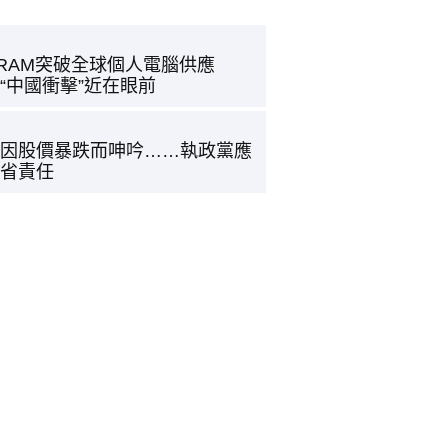
RAM突破全球個人電腦供應
“中國衝擊”近在眼前
因股價暴跌而呻吟……執政黨應
省責任