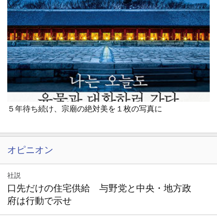
５年待ち続け、宗廟の絶対美を１枚の写真に
オピニオン
社説
口先だけの住宅供給 与野党と中央・地方政
府は行動で示せ