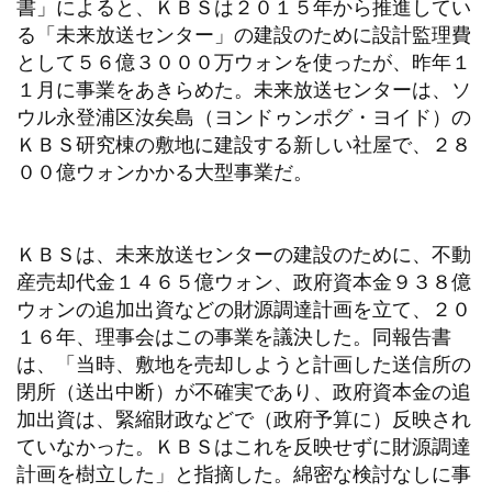
書」によると、ＫＢＳは２０１５年から推進してい
る「未来放送センター」の建設のために設計監理費
として５６億３０００万ウォンを使ったが、昨年１
１月に事業をあきらめた。未来放送センターは、ソ
ウル永登浦区汝矣島（ヨンドゥンポグ・ヨイド）の
ＫＢＳ研究棟の敷地に建設する新しい社屋で、２８
００億ウォンかかる大型事業だ。
ＫＢＳは、未来放送センターの建設のために、不動
産売却代金１４６５億ウォン、政府資本金９３８億
ウォンの追加出資などの財源調達計画を立て、２０
１６年、理事会はこの事業を議決した。同報告書
は、「当時、敷地を売却しようと計画した送信所の
閉所（送出中断）が不確実であり、政府資本金の追
加出資は、緊縮財政などで（政府予算に）反映され
ていなかった。ＫＢＳはこれを反映せずに財源調達
計画を樹立した」と指摘した。綿密な検討なしに事