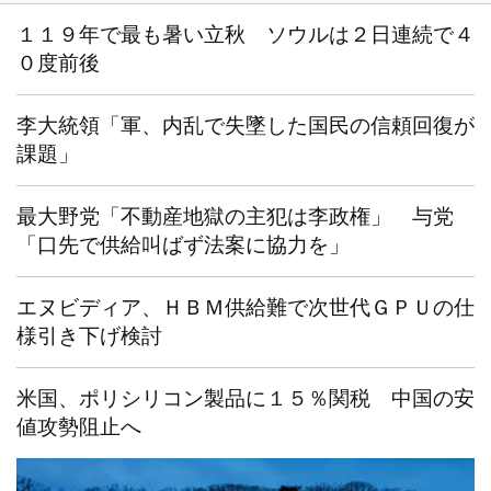
１１９年で最も暑い立秋 ソウルは２日連続で４
０度前後
李大統領「軍、内乱で失墜した国民の信頼回復が
課題」
最大野党「不動産地獄の主犯は李政権」 与党
「口先で供給叫ばず法案に協力を」
エヌビディア、ＨＢＭ供給難で次世代ＧＰＵの仕
様引き下げ検討
米国、ポリシリコン製品に１５％関税 中国の安
値攻勢阻止へ