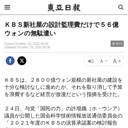
ＫＢＳ新社屋の設計監理費だけで５６億
ウォンの無駄遣い
한국어
Posted October. 25, 2022 08:36
Updated October. 25, 2022 08:36
ＫＢＳは、２８００億ウォン規模の新社屋の建設を
十分な検討なしに進めたが、それを取り消して予算
を浪費するなど経営が放漫だという指摘を受けた。
２４日、与党「国民の力」の許垠娥（ホ・ウンア）
議員が公開した国会科学技術情報放送通信委員会の
「２０２１年度のＫＢＳの決算承認案の検討報告