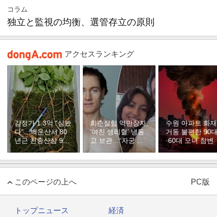
コラム
独立と監視の均衡、選管存立の原則
アクセスランキング
감정가 1.3억 “심봤
회춘실험 억만장자,
수원 아파트 화
다”…백운산서 80
‘여친 생리혈’ 냉동
거동 불편한 90
년근 천종산삼 9뿌
고 보관…“자궁 내
·60대 모녀 참변
리 발견
부 궁금해”
このページの上へ
PC版
トップニュース
経済