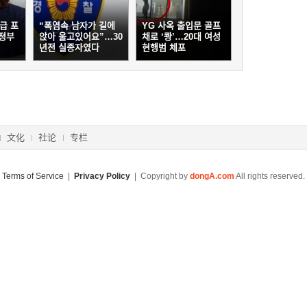
급 포
“폭염속 남자가 길에
YG 사옥 출입문 골프
정부
앉아 울고있어요”…30
채로 ‘쾅’…20대 여성
년전 실종자였다
현행범 체포
文化
社论
专栏
Terms of Service
|
Privacy Policy
| Copyright by
dongA.com
All rights reserved.