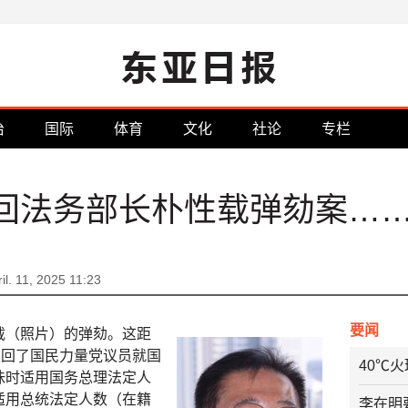
治
国际
体育
文化
社论
专栏
回法务部长朴性载弹劾案…
il. 11, 2025 11:23
要闻
载（照片）的弹劾。这距
驳回了国民力量党议员就国
40℃
洙时适用国务总理法定人
适用总统法定人数（在籍
李在明