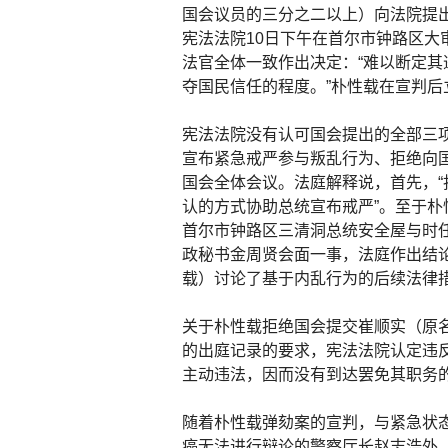
国会议员的三分之二以上）向法院提
宪法法院10日下午在首尔市钟路区大
法官全体一致作出决定：“难以断定其
夺国民信任的程度。”朴性载在宣判后
宪法法院没有认可国会提出的全部三
宣布紧急戒严参与叛乱行为、拒绝向
国会全体会议。法庭解释说，首先，
认的方式协助总统宣布戒严”。至于朴性
首尔市钟路区三清洞总统安全屋与时
政秘书金周贤会面一事，法庭作出结
载）讨论了基于内乱行为的后续法律
关于朴性载拒绝国会提交崔顺实（原
的出庭记录的要求，宪法法院认定违
主动违法，因而没有到达罢免其职务
随着朴性载弹劾案的宣判，与紧急状
癌无法进行辩论的警察厅长赵志浩外