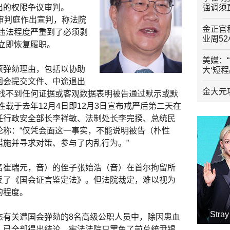
出的权限争议审判。
强调须
审判庭作出宣判，称法院
金正官
违法程度严重到了必须剥
业周5
立即恢复履职。
美媒：
项弹劾理由，包括以协助
大‘短
国会提交文件、中途退出
金大元
“找不到任何证据或客观数据表明被告通过默示或默
载于去年12月4日即12月3日宣布戒严后第二天在
任行政安全部长李祥敏、法制处长李完揆、总统民
论称：“仅凭会面这一事实，不能说明被告（朴性
措施并寻求对策、参与了内乱行为。”
名崔瑞元，音）的侄子张始浩（音）在首尔拘留所
反了《国会证言鉴定法》。但法院裁定，难以视为
的程度。
Str
态有关遭国会弹劾的8名高级公职人员中，除因患血
，已全部得出结论。宪法法院只罢免了前总统尹锡