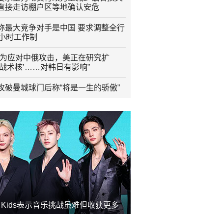
直接走访棚户区等地确认安危
称最大竞争对手是中国 要求调整全行
2小时工作制
“为应对中俄攻击，美正在研究扩
程战术核’……对韩日有影响”
攻破曼城球门后称“将是一生的骄傲”
ay Kids表示音乐挑战虽难但收获更多