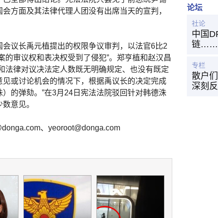
论坛
国会方面及其法律代理人团没有出席当天的宣判，
社论
中国D
链……
会议长禹元植提出的权限争议审判，以法官6比2
案的审议权和表决权受到了侵犯”。郑亨植和赵汉昌
专栏
法和法律对议决法定人数既无明确规定、也没有既定
散户们
意见或讨论机会的情况下，根据禹议长的决定完成
深刻反
）的弹劾。”在3月24日宪法法院驳回针对韩德洙
少数意见。
ga.com、yeoroot@donga.com