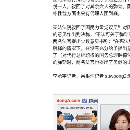
悦一人，驳回了对其余六人的弹劾。
朴性载方面也只有代理人团到庭。
宪法法院驳回了国民力量党议员针对国
的意见作出判决称，“不认可关于弹劾
两名法官提出少数意见书称：“在宪
解释的情况下，在没有充分给予提出
了（对代行总统职权的国务总理韩德洙
的弹劾时，两名法官也提出了类似的
李承宇记者、吕根浩记者 suwoong2@don
热门新闻