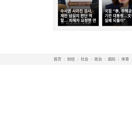
수사권 사라진 검사,
국힘 “李, 주택공
재판 넘길지 판단 역
기한 대통령…文
할… 피해자 요청땐 면
실패 되풀이”
담[형사사법 대전환,
미완의 출발/③]
首页
财经
社会
政治
国际
体育