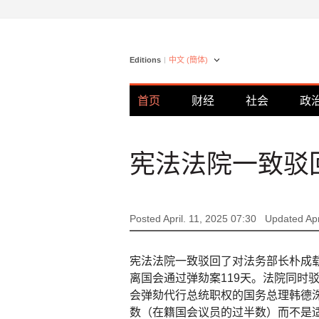
Editions
中文 (簡体)
首页
财经
社会
政
宪法法院一致驳
Posted April. 11, 2025 07:30
Updated Apr
宪法法院一致驳回了对法务部长朴成
离国会通过弹劾案119天。法院同时
会弹劾代行总统职权的国务总理韩德
数（在籍国会议员的过半数）而不是