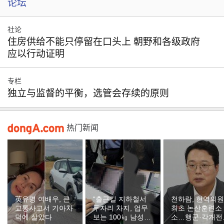
论坛
社论
住房供给不能只停留在口头上 朝野和各级政府
应以行动证明
专栏
独立与监督的平衡，选管会存续的原则
热门新闻
英유명 여배우, 큰
“출근길 지하철서
천하람, 현역의원
교통사고서 기아차
두자리 차지, 업무
최초 논산훈련소
덕에 살았다
보는 100㎏ 남성…
소…행군·각개전