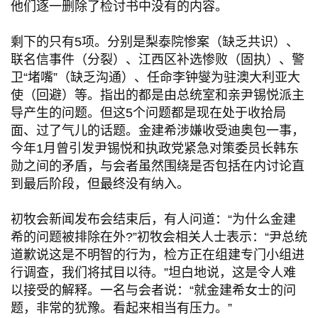
他们逐一删除了检讨书中没有的内容。
剩下的只有5项。分别是梨泰院惨案（缺乏共识）、
联名信事件（分裂）、江西区补选惨败（固执）、警
卫“堵嘴”（缺乏沟通）、任命李钟燮为驻澳大利亚大
使（回避）等。指出的都是由总统室和亲尹锡悦派主
导产生的问题。但这5个问题都是现在处于收拾局
面、过了气儿的话题。金建希涉嫌收受迪奥包一事，
今年1月曾引发尹锡悦和执政党紧急对策委员长韩东
勋之间的矛盾，与会者虽然围绕是否包括在内讨论直
到最后阶段，但最终没有纳入。
初牧会新闻发布会结束后，有人问道：“为什么金建
希的问题被排除在外?”初牧会相关人士表示：“尹总统
道歉说这是不明智的行为，检方正在组建专门小组进
行调查，我们将拭目以待。”坦白地说，这是令人难
以接受的解释。一名与会者说：“就金建希女士的问
题，非常的犹豫。看起来相当有压力。”