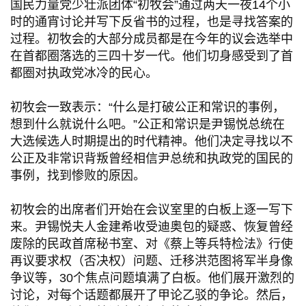
国民力量党少壮派团体“初牧会”通过两天一夜14个小
时的通宵讨论并写下反省书的过程，也是寻找答案的
过程。初牧会的大部分成员都是在今年的议会选举中
在首都圈落选的三四十岁一代。他们切身感受到了首
都圈对执政党冰冷的民心。
初牧会一致表示：“什么是打破公正和常识的事例，
想到什么就说什么吧。”公正和常识是尹锡悦总统在
大选候选人时期提出的时代精神。他们决定寻找以不
公正及非常识背叛曾经相信尹总统和执政党的国民的
事例，找到惨败的原因。
初牧会的出席者们开始在会议室里的白板上逐一写下
来。尹锡悦夫人金建希收受迪奥包的疑惑、恢复曾经
废除的民政首席秘书室、对《蔡上等兵特检法》行使
再议要求权（否决权）问题、迁移洪范图将军半身像
争议等，30个焦点问题填满了白板。他们展开激烈的
讨论，对每个话题都展开了甲论乙驳的争论。然后，