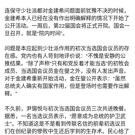
连保守少壮派都对金建希问题面前犹豫不决的时候，
金建希本人已经在没有作出明确解释的情况下开始了
公开活动。一周后，第22届国会将正式开院。国会一
旦召开，就是“院内时间”。
问题是本应起到少壮派作用的初次当选国会议员的存
在感。党内也有人苛刻地评价说：“不愧是安静的公
推结果。”除了声称“只有和党反着才能当选”的初牧会
成员、当选国会议员金在燮之外，没有人发出声音。
对于金建希重新开始活动，金在燮公开表示：“虽然
总统夫人确实有国家作用，但是登场时也需要作出解
释。”
不久前，尹锡悦与初次当选国会议员三次共进晚餐。
据悉，一名当选议员表示，“愿意成为总统的护卫武
士”。不知道这是不是看到传联名信的前辈初选议员
们在创纪录的惨败中生还后学到的生存术。民心给了