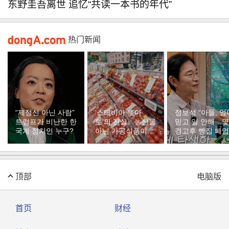
东野圭吾离世 追忆“共读一本书的年代”
热门新闻
“제정신 아닌 사람”
‘스테비아 토마
정보석 “아들, 엄
트럼프가 비난한 한
토’의 진실…농산물
믿고 일 안해…
국계 정치인 누구?
아닌 가공식품이었
경고후 빵집 폐업
다
顶部
电脑版
首页
财经