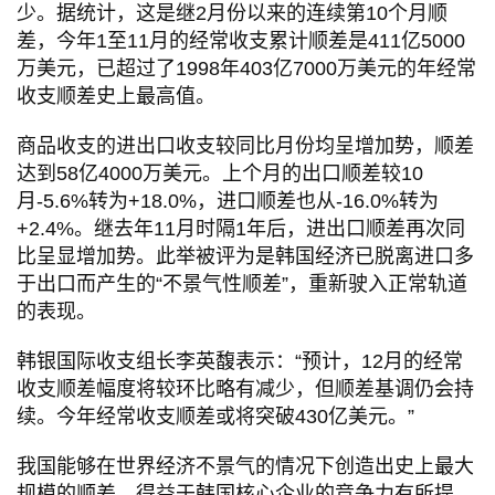
少。据统计，这是继2月份以来的连续第10个月顺
差，今年1至11月的经常收支累计顺差是411亿5000
万美元，已超过了1998年403亿7000万美元的年经常
收支顺差史上最高值。
商品收支的进出口收支较同比月份均呈增加势，顺差
达到58亿4000万美元。上个月的出口顺差较10
月-5.6%转为+18.0%，进口顺差也从-16.0%转为
+2.4%。继去年11月时隔1年后，进出口顺差再次同
比呈显增加势。此举被评为是韩国经济已脱离进口多
于出口而产生的“不景气性顺差”，重新驶入正常轨道
的表现。
韩银国际收支组长李英馥表示：“预计，12月的经常
收支顺差幅度将较环比略有减少，但顺差基调仍会持
续。今年经常收支顺差或将突破430亿美元。”
我国能够在世界经济不景气的情况下创造出史上最大
规模的顺差，得益于韩国核心企业的竞争力有所提