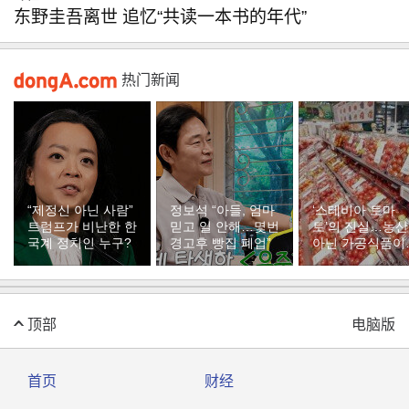
东野圭吾离世 追忆“共读一本书的年代”
热门新闻
“제정신 아닌 사람”
정보석 “아들, 엄마
‘스테비아 토마
트럼프가 비난한 한
믿고 일 안해…몇번
토’의 진실…농
국계 정치인 누구?
경고후 빵집 폐업”
아닌 가공식품이
다
顶部
电脑版
首页
财经