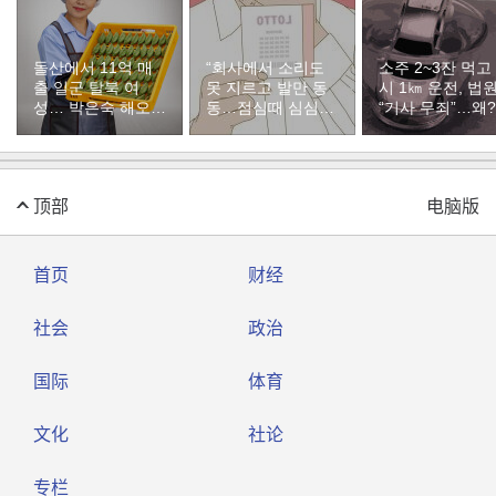
돌산에서 11억 매
“회사에서 소리도
소주 2~3잔 먹고
출 일군 탈북 여
못 지르고 발만 동
시 1㎞ 운전, 법
성… 박은숙 해오름
동…점심때 심심해
“기사 무죄”…왜?
푸드 대표의 인생
서 산 복권이 1등”
[주성하의 북에서
온 이웃]
顶部
电脑版
首页
财经
社会
政治
国际
体育
文化
社论
专栏