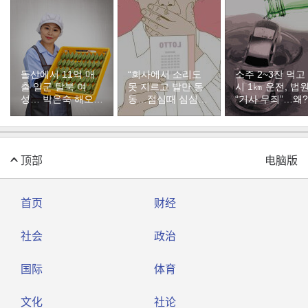
돌산에서 11억 매
“회사에서 소리도
소주 2~3잔 먹고
출 일군 탈북 여
못 지르고 발만 동
시 1㎞ 운전, 법
성… 박은숙 해오름
동…점심때 심심해
“기사 무죄”…왜?
푸드 대표의 인생
서 산 복권이 1등”
[주성하의 북에서
온 이웃]
顶部
电脑版
首页
财经
社会
政治
国际
体育
文化
社论