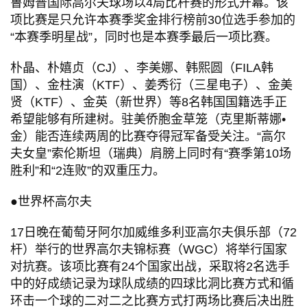
鲁姆普国际高尔夫球场以4局比杆赛的形式开幕。该
项比赛是只允许本赛季奖金排行榜前30位选手参加的
“本赛季明星战”，同时也是本赛季最后一项比赛。
朴晶、朴嬉贞（CJ）、李美娜、韩熙圆（FILA韩
国）、金柱演（KTF）、姜秀衍（三星电子）、金美
贤（KTF）、金英（新世界）等8名韩国国籍选手正
希望能够有所建树。驻美侨胞金草笼（克里斯蒂娜•
金）能否连续两周的比赛夺得冠军备受关注。“高尔
夫女皇”索伦斯坦（瑞典）肩膀上同时有“赛季第10场
胜利”和“2连败”的双重压力。
●世界杯高尔夫
17日晚在葡萄牙阿尔加威维多利亚高尔夫俱乐部（72
杆）举行的世界高尔夫锦标赛（WGC）将举行国家
对抗赛。该项比赛有24个国家出战，采取将2名选手
中的好成绩记录为球队成绩的四球比洞比赛方式和循
环击一个球的二对二之比赛方式打两场比赛后决出胜