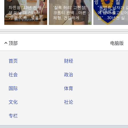
차인표 “13년 전 동
‘잘록 허리’ 고현정,
“폭염속 남자가 
생 떠날 때 신애라
크롭티 완벽…마른
에 앉아 울고있어
가 곁 지켜…잊을
체형, 건강하게 유
요”…30년전 실
수 없는 장면”
지하려면
자였다
顶部
电脑版
首页
财经
社会
政治
国际
体育
文化
社论
专栏