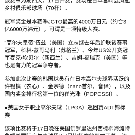
该赛事为期四天，17日开赛，赛场是日本宫崎县凤凰
乡村俱乐部球场（70杆）。
冠军奖金是本赛季JGTO最高的4000万日元（约合3
亿6000万韩元），可谓是一项特级大赛。
“高尔夫皇帝”伍兹（美国）立志继去年后蝉联该赛事
冠军，科林•蒙哥马利（苏格兰）、今年US公开赛冠
军麦克•坎贝尔（新西兰）、吉姆-福瑞克（美国）等
也是有力的冠军争夺者。
参加此次比赛的韩国球员有在日本高尔夫球界活跃的
许锡镐（农心）、金宗德（nano首尔，音译），以及
国内奖金排行榜第一位的崔光洙（POPOSSI）。
●美国女子职业高尔夫球（LPGA）巡回赛ADT锦标
赛
该项比赛将于17日晚在美国佛罗里达州西棕榈海滩特