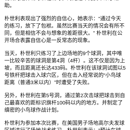
助。
朴世利表现出了强烈的自信心，她表示：“通过今天
的练习，放下了包袱。虽然比赛当天的情况会有所不
同，但是相信不会与想象的差距很大。” 朴世利在公
开场合表露自信心是一反常态的现象。
当天，朴世利只练习了上边场地的9个球洞，其中唯
一比较辛苦的球洞是第4洞（4杆）。这不仅是因为上
坡，而且距离还长达433码。朴世利在该球洞试图以5
号铁杆把球击入球穴区，但在击入经常说的“小鸟球
距离（普通3米以内）”时遭受了失败。
另外，朴世利在第5号洞，通过第2次击球把球击到自
己最喜欢的距标识旗杆100码以内的地方。并制定了
缜密的小鸟球作战计划。
朴世利为参加本次比赛，在美国男子场地高尔夫发球