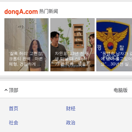
热门新闻
‘잘록 허리’ 고현정,
차인표 “13년 전 동
“폭염속 남자가 
크롭티 완벽…마른
생 떠날 때 신애라
에 앉아 울고있어
체형, 건강하게 유
가 곁 지켜…잊을
요”…30년전 실
지하려면
수 없는 장면”
자였다
顶部
电脑版
首页
财经
社会
政治