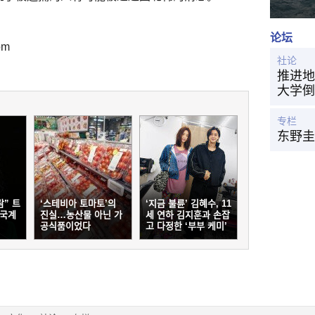
论坛
om
社论
推进地
大学倒
专栏
东野圭
람” 트
‘스테비아 토마토’의
‘지금 불륜’ 김혜수, 11
한국계
진실…농산물 아닌 가
세 연하 김지훈과 손잡
공식품이었다
고 다정한 ‘부부 케미’