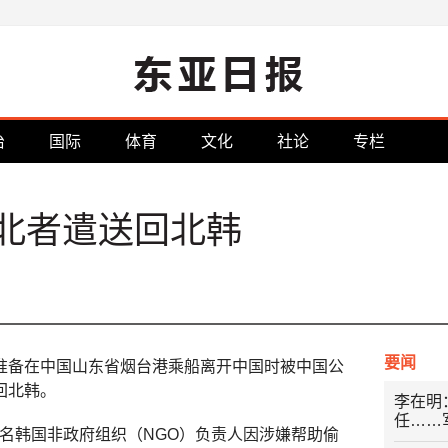
治
国际
体育
文化
社论
专栏
逃北者遣送回北韩
要闻
准备在中国山东省烟台港乘船离开中国时被中国公
回北韩。
李在明
任……
名韩国非政府组织（NGO）负责人因涉嫌帮助偷