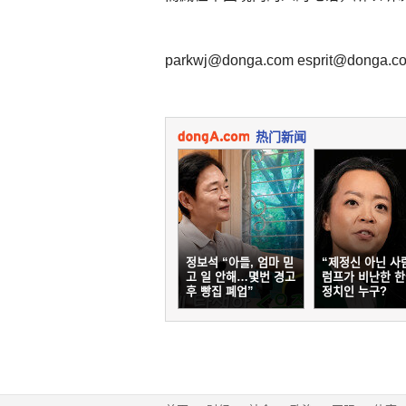
parkwj@donga.com esprit@donga.c
热门新闻
정보석 “아들, 엄마 믿
“제정신 아닌 사
고 일 안해…몇번 경고
럼프가 비난한 
후 빵집 폐업”
정치인 누구?