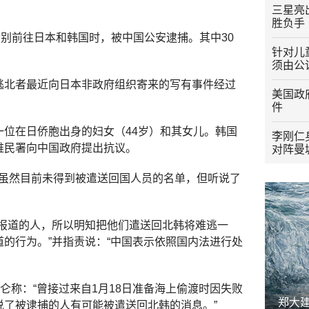
三星亮出
胜负手
分别前往日本和韩国时，被中国公安逮捕。其中30
针对儿
须由公
逃北者最近向日本非政府组织寄来的写有事件经过
美国政
件
位在日侨胞出身的妇女（44岁）和其女儿。韩国
李刚仁
难民署向中国政府提出抗议。
对阵曼
称：“虽然目前未得到被遣送回国人员的名单，但听说了
曾报道的人，所以明知把他们遣送回北韩将难逃一
的行为。”并指责说：“中国表示依照国内法进行处
仑称：“曾接过来自1月18日准备海上偷渡时因失败
郑大
说了被逮捕的人有可能被遣送回北韩的消息。”