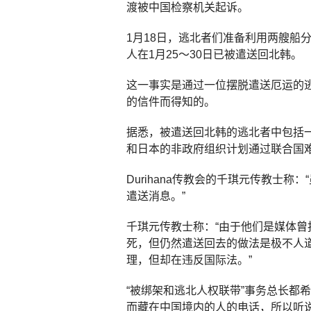
渡被中国检察机关起诉。
1月18日，逃北者们准备利用两艘船
人在1月25～30日已被遣送回北韩。
这一事实是通过一位摆脱遣送厄运的
的信件而得知的。
据悉，被遣送回北韩的逃北者中包括一
和日本的非政府组织计划通过联合国
Durihana传教会的千琪元传教士
遣送消息。”
千琪元传教士称：“由于他们是媒体
死，但仍然遣送回去的做法是极不人道
理，但却在违反国际法。”
“被绑架和逃北人权联带”事务总长都希
而藏在中国境内的人的电话，所以听