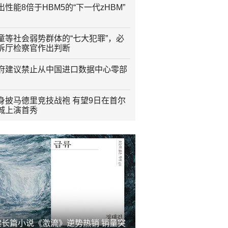
性能8倍于HBM5的“下一代zHBM”
童等社会弱势群体的“七大犯罪”，必
诉厅检察官作出判断
府建议禁止从中国进口数据中心零部
身披马德里竞技战袍 有望9日在首尔
城上演首秀
建长篇小说《激流》逆势热销 销量突