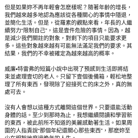
但是如果妳不再年輕會怎麽樣呢？隨著年齡的增長，
我們越來越多地認為應該從各種關心的事情中隱退，
並簡化生活。但是，從羅素的觀點來看，年長的人繼
續努力“限制自己”，這是壹件危險的事情。因為，越
是減少我們關註的對象，對剩下的項目只能要求更
多。這些對象越來越有可能無法滿足我們的要求。其
結果，我們的不幸被確定為越來越高的概率。
威廉•特雷弗的短篇小說中出現了預感到生活即將結
束並處理壹切的老人。只留下壹個後備箱，輕松地整
理了所有東西，發現除了迎接死亡的床之外，真的無
處可去。
沒有人會想以這種方式離開這個世界。只要還能活動
身體的話。至少到那時為止，我想繼續閱讀和學習新
的東西，被此前所不知道的美麗感動著生活。如果周
圍的人指責說“那個年紀還關心那些東西”，那麽妳至