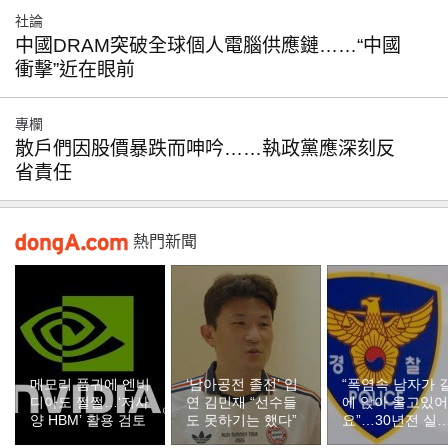
社論
中國DRAM突破全球個人電腦供應鏈……“中國
衝擊”近在眼前
專欄
散戶們因股價暴跌而呻吟……執政黨應深刻反
省責任
熱門新聞
메모리 품귀에 엔비
‘남아공전 졸전’ 입
“폭염속 남자가 
디아도 쩔쩔…‘저사
연 김민재 “선수들
에 앉아 울고있어
양 HBM’ 활용 검토
도 못하기는 했다”
요”…30년전 실
자였다