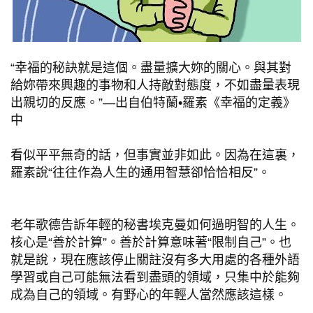
“幸福的秘訣就是這個。盡量擴大妳的關心。與其對
給妳帶來興趣的事物和人持敵對態度，不如盡量表現
出親切的反應。”―出自伯特蘭•羅素《幸福的定義》
中
看似平平無奇的話，但事實並非如此。因為在這裏，
羅素說“往往作為人生的通用智慧卻恰恰相反”。
老年歌德告訴年輕的秘書埃克曼如何過明智的人生。
核心是“善於計算”。善於計算意味著“限制自己”。也
就是說，現在應該停止關註沒有多大用處的各種外語
學習或自己可能無法看到盡頭的領域，只集中於能夠
成為自己的領域。有野心的年輕人當然應該這樣。