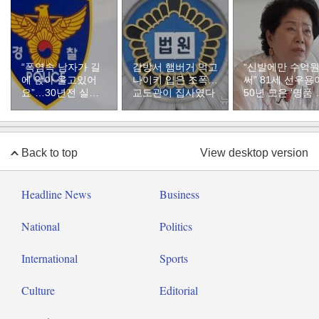
“폭염속 남자가 길
감방서 햄버거 먹고
“신발에만 수억
에 앉아 울고있어
나이키 입은 조폭…
써” 81세 선우용
요”…30년전 실종
교도관이 집사였다
50년 모은 ‘명품 
자였다
두’ 컬렉션
Back to top
View desktop version
Headline News
Business
National
Politics
International
Sports
Culture
Editorial