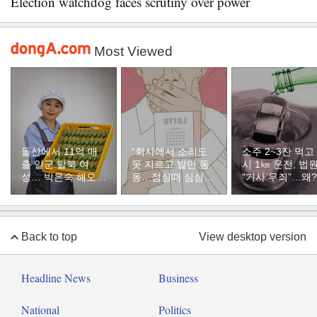
Election watchdog faces scrutiny over power
Most Viewed
돌산에서 11억 매
“회사에서 소리도
소주 2~3잔 먹고
출 일군 탈북 여
못 지르고 발만 동
시 1㎞ 운전, 법
성… 박은숙 해오름
동…점심때 심심해
“기사 무죄”…왜?
푸드 대표의 인생
서 산 복권이 1등”
[주성하의 북에서
온 이웃]
Back to top
View desktop version
Headline News
Business
National
Politics