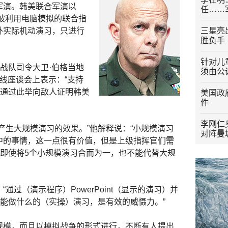
军演。韩美联合军演以
任……
，被利用电脑模拟的联合指
外实际机动演习，只进行
三星亮出
胜负手
针对儿
战队司令大卫·伯格当地
须由公
线座谈会上表示：“支持
该通过此举向敌人证明韩美
美国政
件
李刚仁
生大规模演习的效果。”他解释说：“小规模演习
对阵曼
中的事情，这一点很有价值，但是上级指挥官们需
“即使将5个小规模演习合而为一，也不能代替大规
过（演示程序）PowerPoint（显示的演习）并
们能做什么的（实操）演习，是有效的威慑力。”
模，而且以模拟战争的形式进行，不断有人提出