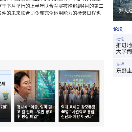
定于下月举行的上半年联合军演被推迟到4月的第二
郑大
条件的未来联合司令部完全运用能力的检验日程也
论坛
社论
推进地
大学倒
专栏
东野圭
7일]
정보석 “아들, 엄마 믿
역대 육해공 참모총장
고 일 안해…몇번 경고
46명 “사관학교 통합,
후 빵집 폐업”
진단과 처방 어긋나”