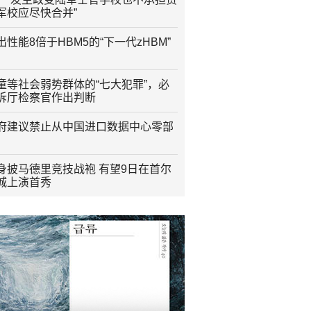
军校应尽快合并”
性能8倍于HBM5的“下一代zHBM”
童等社会弱势群体的“七大犯罪”，必
诉厅检察官作出判断
府建议禁止从中国进口数据中心零部
身披马德里竞技战袍 有望9日在首尔
城上演首秀