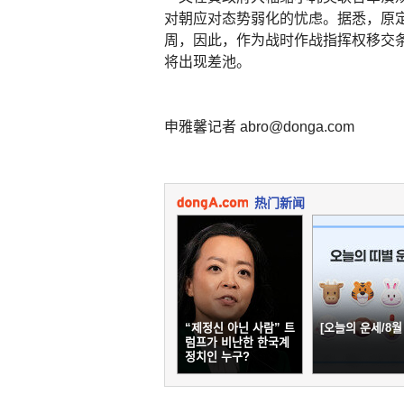
对朝应对态势弱化的忧虑。据悉，原
周，因此，作为战时作战指挥权移交
将出现差池。
申雅馨记者 abro@donga.com
热门新闻
“제정신 아닌 사람” 트
[오늘의 운세/8월 
럼프가 비난한 한국계
정치인 누구?