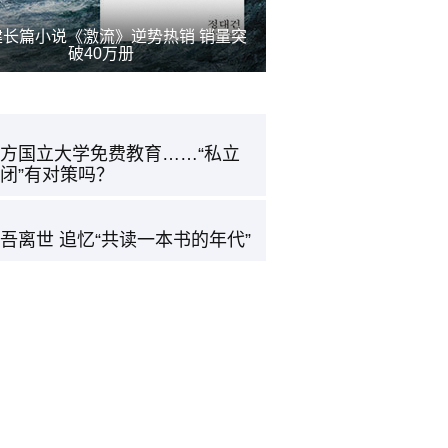
建长篇小说《激流》逆势热销 销量突
破40万册
方国立大学免费教育……“私立
闭”有对策吗？
吾离世 追忆“共读一本书的年代”