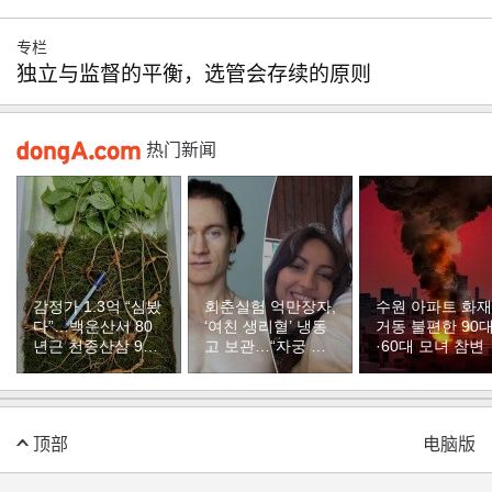
专栏
独立与监督的平衡，选管会存续的原则
热门新闻
감정가 1.3억 “심봤
회춘실험 억만장자,
수원 아파트 화
다”…백운산서 80
‘여친 생리혈’ 냉동
거동 불편한 90
년근 천종산삼 9뿌
고 보관…“자궁 내
·60대 모녀 참변
리 발견
부 궁금해”
顶部
电脑版