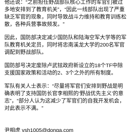
他还说：“之前担任野战部队核心工作的军官们被过
多地安排到了教育机关”，“因此一线部队出现了严重
缺乏军官的现象，同时导致战斗力维持和教育训练松
散，各种兵营事故频发。”
因此，国防部决定减少国防队和陆海空军大学等的军
队教育机关定员，同时将忠南溪龙大学的200名军官
调配到野战部队。
国防部号决定废除卢武铉政府新设立的18个TF中除
支援国家政策和活动的2、3个之外的所有制度。
军队有关人士表示：“尽量将军官们安排到野战是明
确表明了支持国防长官李相熙的‘野战优先主义’的意
志”，“部分人认为这减少了军官们的自我开发机会，
对此表示不满。”
尹相虎 ysh1005@donga.com