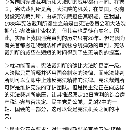
▷各国的宪法裁判所和大法院的威望都有不同。在德
国，宪法裁判所是高于大法院的机关；在美国，没有
另设宪法裁判所，由联邦法院担任其职能。在我国，
1988年宪法裁判所诞生之前是由宪法委员会和大法院
拥有违宪法律审查权的，但其实也是徒有虚名。因
此，实际上我国违宪审判的历史只有20年。但是因为
有关首都搬迁特别法和卢武铉总统弹劾的审判，宪法
裁判所的威望在短短的时间得到了史无前例的提高。
▷就功能而言，宪法裁判所的确比大法院更高一级。
大法院只是解释并适用国会制定的法律，而宪法裁判
所则可以立即中止违反宪法精神的法律。宪法裁判所
可谓是维护宪法的守护团队。但是民主党正在向这样
的宪法裁判所施压，让其推迟原定13日宣判的综合房
产税违宪与否决定。民主党是公党，是3权中的一
轴、国会的一部分，这可以说是宪法机关之间的冲
突。
▷民主党正在要求：对计划财政部长官姜万洙“接触