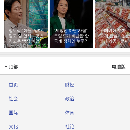
정보석 “아들, 엄마
“제정신 아닌 사람”
‘스테비아 토마
믿고 일 안해…몇번
트럼프가 비난한 한
토’의 진실…농
경고후 빵집 폐업”
국계 정치인 누구?
아닌 가공식품이
다
顶部
电脑版
首页
财经
社会
政治
国际
体育
文化
社论