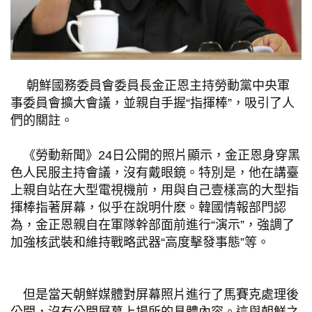
朝鮮國務委員會委員長金正恩主持勞動黨中央軍
事委員會擴大會議，並親自手握“指揮棒”，吸引了人
們的關註。
《勞動新聞》24日公開的照片顯示，金正恩身穿黑
色人民服主持會議，沒有戴眼鏡。特別是，他在講臺
上親自站在大型電視機前，用與自己壹樣高的大型指
揮棒指著屏幕，似乎在說明什麽。韓國情報部門認
為，金正恩親自在軍隊幹部面前進行“演示”，強調了
加強核武裝和維持戰略武器“高度擊發事態”等。
但是當天朝鮮媒體對屏幕照片進行了馬賽克處理後