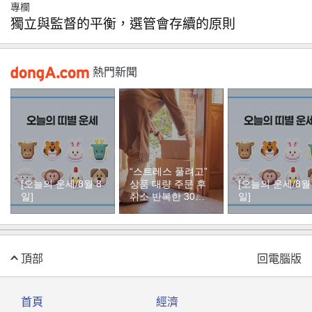
專欄
獨立與監督的平衡，選管會存續的原則
熱門新聞
“스트레스 풀려고”
[오늘의 운세/8월 8
상품 대량 주문 후
[오늘의 운세/8월
일]
취소 반복한 30대
일]
여성
頂部
回電腦版
首頁
經濟