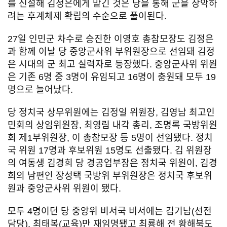
를 신설해 김정은에게 맡긴 것은 당을 통해 군을 장악하
려는 후계체제 확립의 수순으로 풀이된다.
27일 인민군 차수로 승진한 이영호 총참모장도 김정은
과 함께 이날 당 중앙군사위 부위원장으로 선임돼 김정
은 시대의 군 최고 실력자로 등장했다. 중앙군사위 위원
은 기존 6명 중 3명이 유임되고 16명이 충원돼 모두 19
명으로 늘어났다.
당 정치국 상무위원에는 김정일 위원장, 김영남 최고인
민회의 상임위원장, 최영림 내각 총리, 조명록 국방위원
회 제1부위원장, 이 총참모장 등 5명이 선임됐다. 정치
국 위원 17명과 후보위원 15명도 선출됐다. 김 위원장
의 여동생 김경희 당 경공업부장은 정치국 위원이, 김경
희의 남편인 장성택 국방위 부위원장은 정치국 후보위
원과 중앙군사위 위원이 됐다.
모두 4명이던 당 중앙위 비서국 비서에는 김기남(선전
담당), 최태복(교육)만 재임명됐고 최룡해 전 황해북도