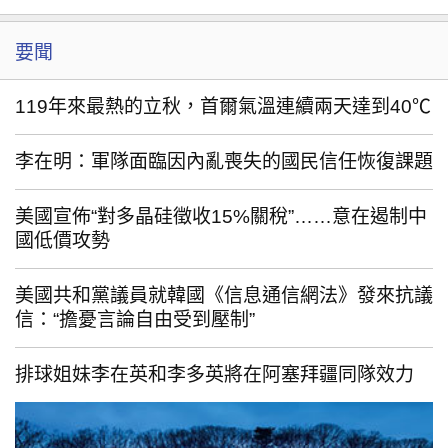
要聞
119年來最熱的立秋，首爾氣溫連續兩天達到40℃
李在明：軍隊面臨因內亂喪失的國民信任恢復課題
美國宣佈“對多晶硅徵收15%關稅”……意在遏制中
國低價攻勢
美國共和黨議員就韓國《信息通信網法》發來抗議
信：“擔憂言論自由受到壓制”
排球姐妹李在英和李多英將在阿塞拜疆同隊效力