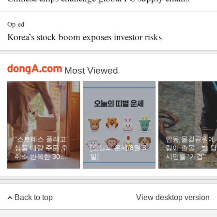
Op-ed
Korea’s stock boom exposes investor risks
Most Viewed
“스트레스 풀려고”
안동 물길공원에
상품 대량 주문 후
[오늘의 운세/8월 8
렁이 출몰…발 
취소 반복한 30대
일]
시민들 ‘기겁’
여성
Back to top
View desktop version