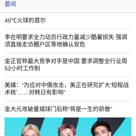
要闻
40℃火球的首尔
李在明要求全力动员行政力量减少酷暑损失 强调
须直接走访棚户区等地确认安危
金正官称最大竞争对手是中国 要求调整全行业周
52小时工作制
美媒：“为应对中俄攻击，美正在研究扩大‘短程战
术核’……对韩日有影响”
金大元攻破曼城球门后称“将是一生的骄傲”