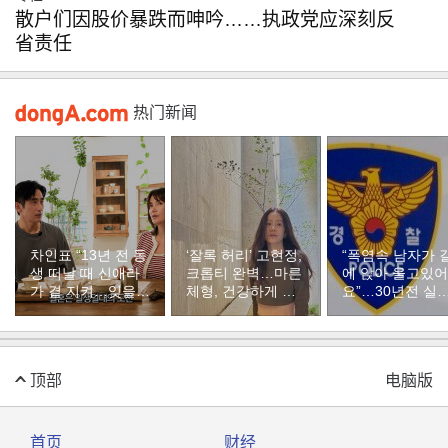
散户们因股价暴跌而呻吟……执政党应深刻反
省责任
热门新闻
차인표 “13년 전 동
‘잘록 허리’ 고현정,
“폭염속 남자가 
생 떠날 때 신애라
크롭티 완벽…마른
에 앉아 울고있어
가 곁 지켜…잊을
체형, 건강하게 유
요”…30년전 실
수 없는 장면”
지하려면
자였다
顶部
电脑版
首页
财经