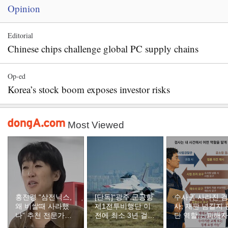
Opinion
Editorial
Chinese chips challenge global PC supply chains
Op-ed
Korea’s stock boom exposes investor risks
Most Viewed
홍진경 “삼전닉스,
[단독]“광주 군공항
수사권 사라진 검
왜 비쌀때 사라했
제1전투비행단 이
사, 재판 넘길지 
나” 추천 전문가에
전에 최소 3년 걸릴
단 역할… 피해자
분노
듯”
요청땐 면담[형