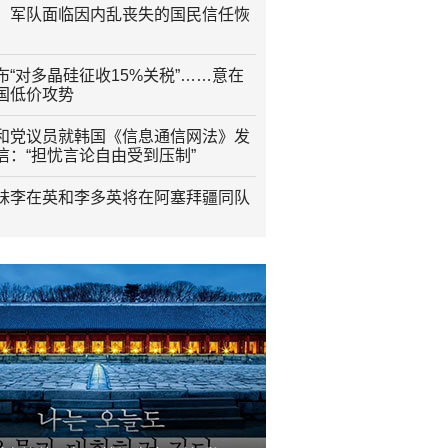
：军队面临因内乱丧失的国民信任恢
布“对多晶硅征收15%关税”……意在
国低价攻势
和党议员就韩国《信息通信网法》发
信：“担忧言论自由受到压制”
妹李在英和李多英将在阿塞拜疆同队