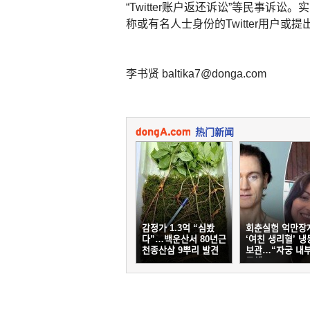
“Twitter账户返还诉讼”等民事
称或有名人士身份的Twitter用户
李书贤 baltika7@donga.com
热门新闻
감정가 1.3억 “심봤
회춘실험 억만장
다”…백운산서 80년근
‘여친 생리혈’ 
천종산삼 9뿌리 발견
보관…“자궁 내부
금해”