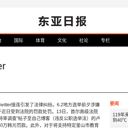
治
国际
体育
文化
社论
专栏
r
要闻
itter接连引发了法律纠纷。6.2地方选举前夕涉嫌
人们于近日受到法院的罚款处罚。13日，首尔高级法院
119
选人支持率调查”帖子至自己博客（违反公职选举法）的卢
到40℃
70万韩元罚款。此外，对于将支持特定釜山市教育