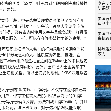
名用户转帖的李某（52岁）则考虑到互联网的快速传播性
李在明
复课题
万韩元罚款。
美国宣
的主要宣传手段，中央选举管理委员会限制了部分利用
遏制中
规制标准是否适当引发了不少争论。高丽大学法学专院
开性为前提，只有表达时使用文字并且像‘说话’一样挥发
美国共
限制使用其服务一样，所以存在许多法律争论的余地。”
来抗议
排球姐
对互联网上损坏他人名誉的行为采取较普通名誉损
效力
er上传诽谤特定人的文章性质更为严重。最近，在
脑”Twitter用户与金柱夏之间在Twitter上的争执也随
可能升级为法律纠纷。此外，因广播人士金美华于7
台了禁止出演相关档，所以出演受到限制。”KBS决定以名
他人身份的“幽灵Twitter”案例。不仅存在谎称自己是
ter用户，也存在假装大法院和宪法裁判所的“山寨
民身份证号等身份确认步骤，无法制裁“山寨Twitter”，并且
刑事处罚。法律界认为，对于这种情况只能采取