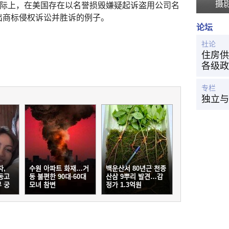
摄
诉讼。实际上，在美国存在以名誉损毁嫌疑起诉盗用公司名
或提出商标侵权诉讼并胜诉的例子。
论坛
社论
住房供
各级政
专栏
独立与
자,
수원 아파트 화재…거
백운산서 80년근 천종
냉동고
동 불편한 90대·60대
산삼 9뿌리 발견…감
 궁
모녀 참변
정가 1.3억원