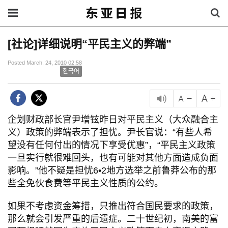
[社论]详细说明“平民主义的弊端”
Posted March. 24, 2010 02:58
한국어
企划财政部长官尹增铉昨日对平民主义（大众融合主
义）政策的弊端表示了担忧。尹长官说：“有些人希
望没有任何付出的情况下享受优惠”，“平民主义政策
一旦实行就很难回头，也有可能对其他方面造成负面
影响。”他不疑是担忧6•2地方选举之前鲁莽公布的那
些全免伙食费等平民主义性质的公约。
如果不考虑资金筹措，只推出符合国民要求的政策，
那么就会引发严重的后遗症。二十世纪初，南美的富