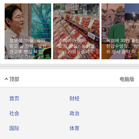
정보석 “아들, 엄마
‘스테비아 토마
폭염에 30만 몰
믿고 일 안해…몇번
토’의 진실…농산물
한강수영장…“성
경고후 빵집 폐업”
아닌 가공식품이었
위 묘사 음악 막
다
달라”
顶部
电脑版
首页
财经
社会
政治
国际
体育