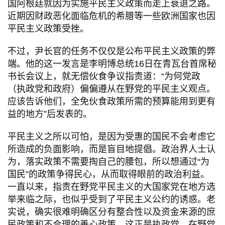
国阿根廷就因为实施平民主义政策而走上衰退之路。
近期因财政恶化面临危机的希腊等一些欧洲国家也因
平民主义政策受挫。
不过，尹长官的任务不仅仅是公布平民主义政策的弊
端。他的这一发言是李明博总统16日在青瓦台首席秘
书长会议上，就无偿伙食争议指责道：“为何党政
（执政党和政府）偏偏遵从在野党的平民主义观点。
应该告诉他们，全免伙食政策所需的预算能用到更有
益的地方”后发表的。
平民主义之所以可怕，是因为受惠的国民不会考虑它
所造成的负面影响，而是盲目地提倡。政治界人士认
为，落实政策不需要掏自己的腰包，所以想通过“为
国民”的政策争得民心，从而取得眼前的政治利益。
一直以来，指责在野党平民主义的大国家党在地方选
举来临之际，也似乎受到了平民主义公约的诱惑。老
实说，确实很难明确区分有整合性以及资金来源的庶
民政策和不合理的善心政策。这正是执政党、在野党