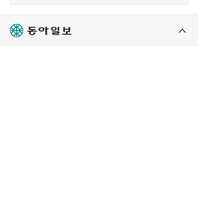
으로 두 차례 불러 조사했으며, 이르면 이번 주 신병 처
리 여부를 결정할 계획이었다. 하지만 이 부회장 측이
검찰수사심의위원회라는 예상 밖 카드를 꺼내면서 향
후 검찰의 주요 일정 등에 변수가 생긴 것이다. ○ 다음
주 검찰시민위원회가 1차 관문 검찰수사심의위원회는
문무일 전 검찰총장 재임 당시인 2017년 검찰 수사의
중립성과 투명성을 확보하기 위해 대검찰청 검찰개혁
위원회가 권고한 제도다. 같은 해 12월 대검찰청 예규
로 운영지침이 제정됐고, 2018년 1월부터 본격적으로
도입됐다. 운영지침에 따르면 ‘국민적 의혹이 제기되거
나 사회적 이목이 집중되는 사건’의 경우 사건 관계인
등이 검찰수사심의위원회 소집을 신청할 수 있다. 법조
계와 학계,