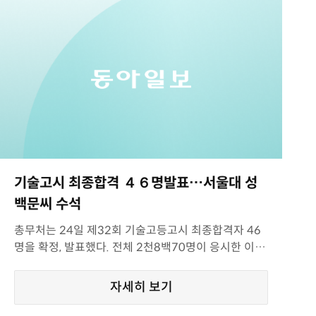
기술고시 최종합격 ４６명발표…서울대 성
백문씨 수석
총무처는 24일 제32회 기술고등고시 최종합격자 46
명을 확정, 발표했다. 전체 2천8백70명이 응시한 이번
기술
자세히 보기