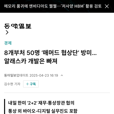
메모리 품귀에 엔비디아도 쩔쩔…‘저사양 HBM’ 활용 검토
전
체
메
뉴
통
마
전
닫
합
이
체
기
검
페
메
경제
색
이
뉴
8개부처 50명 ‘매머드 협상단’ 방미…
지
펼
치
알래스카 개발은 빠져
기
동아일보
업데이트
2025-04-23 16:19
2
김수현 기자
구독
0
2
5
년
내일 한미 ‘2+2’ 재무·통상장관 협의
4
월
통상 외 바이오-디지털 실무진도 포함
2