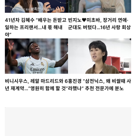
41년차 김혜수 “배우는 돈받고
빈지노♥미초바, 장거리 연애·
일하는 프리랜서…내 몫 해내
군대도 버텼다…16년 사랑 회상
야”
비니시우스, 레알 마드리드와 6
홍진경 “삼전닉스, 왜 비쌀때 사
년 재계약…“영원히 함께 할 것”
라했나” 추천 전문가에 분노