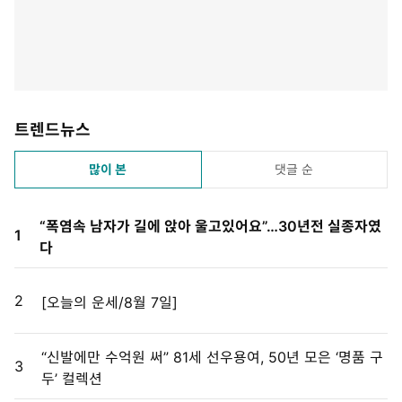
트렌드뉴스
많이 본
댓글 순
“폭염속 남자가 길에 앉아 울고있어요”…30년전 실종자였
1
다
2
[오늘의 운세/8월 7일]
“신발에만 수억원 써” 81세 선우용여, 50년 모은 ‘명품 구
3
두’ 컬렉션