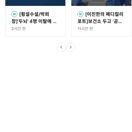
[횡설수설/박희
[이진한의 메디컬리
창]‘두뇌’ 4명 이탈에 시
포트]보건소 두고 ‘공공
총 270조 증발
의료 의원’ 신설? 중복
2시간 전
11시간 전
투자 부른다
DAMG 동아미디어 그룹
DAMG 콘텐츠 브랜드