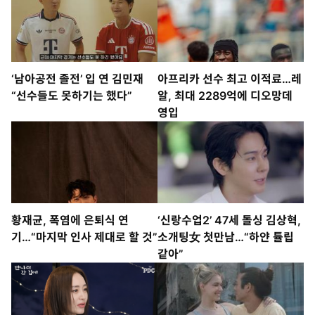
‘남아공전 졸전’ 입 연 김민재
아프리카 선수 최고 이적료…레
“선수들도 못하기는 했다”
알, 최대 2289억에 디오망데
영입
황재균, 폭염에 은퇴식 연
‘신랑수업2’ 47세 돌싱 김상혁,
기…“마지막 인사 제대로 할 것”
소개팅女 첫만남…“하얀 튤립
같아”