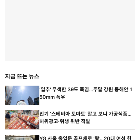
지금 뜨는 뉴스
‘입추’ 무색한 39도 폭염…주말 강원 동해안 1
50mm 폭우
인기 ‘스테비아 토마토’ 알고 보니 가공식품…
허위광고·위생 위반 적발
YG 사옥 출입문 골프채로 ‘쾅’…20대 여성 현