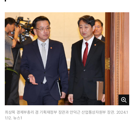
3
일
1
6
시
1
9
분
크
게
최상목 경제부총리 겸 기획재정부 장관과 안덕근 산업통상자원부 장관. 2024.1
1.12. 뉴스1
보
기