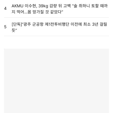
AKMU 이수현, 39kg 감량 뒤 고백 “술 취하니 토할 때까
4
지 먹어…몸 망가질 것 같았다”
[단독]“광주 군공항 제1전투비행단 이전에 최소 3년 걸릴
5
듯”