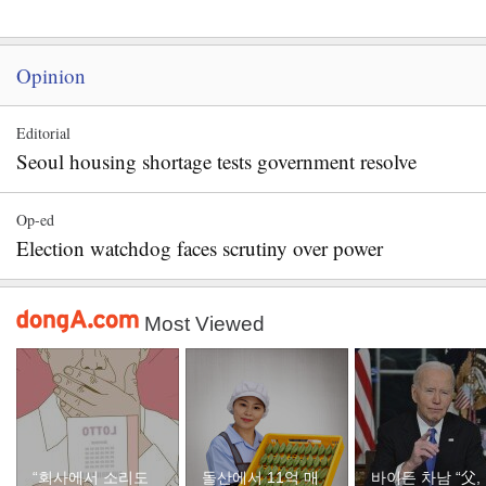
Opinion
Editorial
Seoul housing shortage tests government resolve
Op-ed
Election watchdog faces scrutiny over power
Most Viewed
“회사에서 소리도
돌산에서 11억 매
바이든 차남 “父,