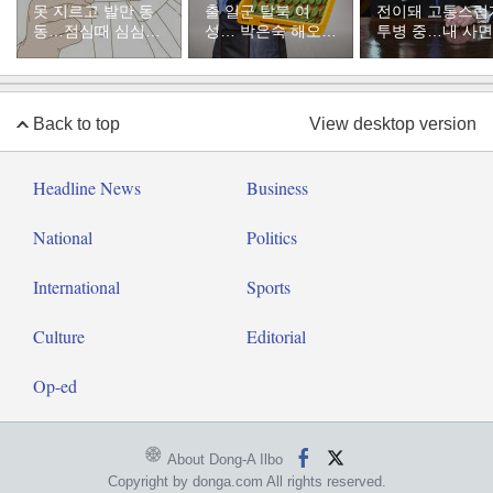
못 지르고 발만 동
출 일군 탈북 여
전이돼 고통스럽
동…점심때 심심해
성… 박은숙 해오름
투병 중…내 사
서 산 복권이 1등”
푸드 대표의 인생
불공정했다”
[주성하의 북에서
온 이웃]
Back to top
View desktop version
Headline News
Business
National
Politics
International
Sports
Culture
Editorial
Op-ed
About Dong-A Ilbo
Copyright by donga.com All rights reserved.