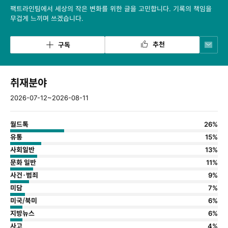
하
팩트라인팀에서 세상의 작은 변화를 위한 글을 고민합니다. 기록의 책임을
무겁게 느끼며 쓰겠습니다.
기
추천
구독
취재분야
2026-07-12~2026-08-11
월드톡
26%
유통
15%
사회일반
13%
문화 일반
11%
사건·범죄
9%
미담
7%
미국/북미
6%
지방뉴스
6%
사고
4%